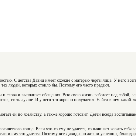
остью. С детства Давид имеет схожие с матерью черты лица. У него всег
 тех людей, которых стоило бы. Поэтому его часто предают.
ли и слова и выполняет обещания. Всю свою жизнь работает над собой, з
тков, стать лучше. И у него это хорошо получается. Найти в нем какой-л
гает ей по хозяйству, а также хорошо готовит. Детей всегда воспитывае
огического конца. Если что-то ему не удается, то начинает корить себя за
цели и ему это удается. Поэтому все Давиды по жизни успешны, благодар