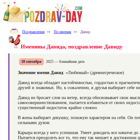
Поздравления
⤐
По именам
⤐
Давид
Именины Давида, поздравление Давиду
18 сентября
2025 — ближайшая дата
Значение имени Давид
: «Любимый» (древнегреческое)
Давид всегда обладает настойчивостью, гордостью и прагматичн
друзей и знакомых. Но, к сожалению, в друзья выбирает себе не
Давид не бросает слов на ветер, всегда обосновывает свои мыс
самосовершенствованием, пытается избавиться от своих недоста
существенный недостаток крайне сложно.
В жены выбирает девушку, похожую характером на себя. Он помо
сильными духом.
Карьера всегда у него успешная. Умеет доводить все начатое до л
Пытается преодолеть все то, что ему так мешает в достижении 