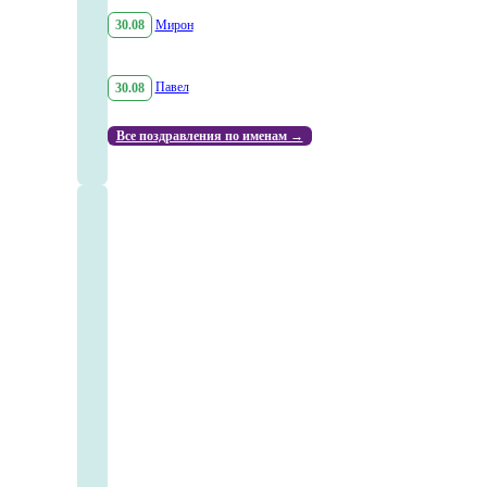
30.08
Мирон
30.08
Павел
Все поздравления по именам →