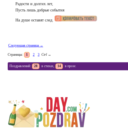
Радости и долгих лет,
Пусть лишь добрые события
На душе оставят след.
Следующая страница →
Страницы:
1
2
3
Ctrl
→
Поздравлений:
28
в стихах,
14
в прозе.