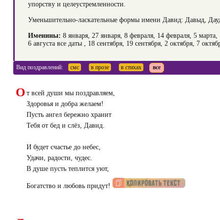
упорству и целеустремленности.
Уменьшительно-ласкательные формы имени Давид: Давыд, Дауд
Именины:
8 января, 27 января, 8 февраля, 14 февраля, 5 марта,
6 августа
все даты
, 18 сентября, 19 сентября, 2 октября, 7 октя
Вид поздравлений:
смс
в прозе
в стихах
все
О
т всей души мы поздравляем,
Здоровья и добра желаем!
Пусть ангел бережно хранит
Тебя от бед и слёз, Давид.
И будет счастье до небес,
Удачи, радости, чудес.
В душе пусть теплится уют,
Богатство и любовь придут!