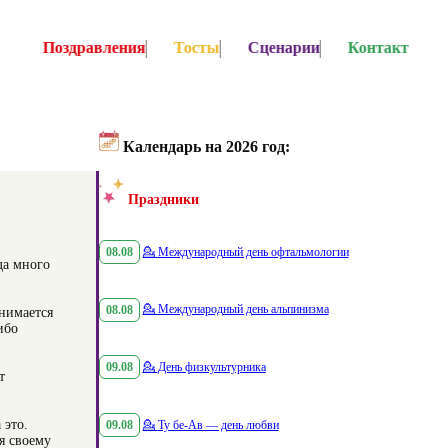
Поздравления
Тосты
Сценарии
Контакт
Календарь на 2026 год:
Праздники
08.08
💁
Международный день офтальмологии
да много
08.08
💁
Международный день альпинизма
анимается
ибо
09.08
💁
День физкультурника
т
 это.
09.08
💁
Ту бе-Ав — день любви
я своему