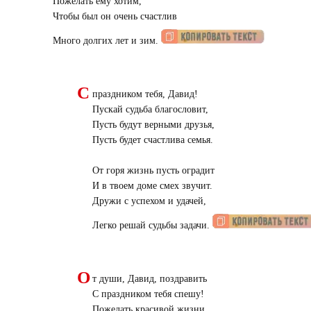
Пожелать ему хотим,
Чтобы был он очень счастлив
Много долгих лет и зим.
С
праздником тебя, Давид!
Пускай судьба благословит,
Пусть будут верными друзья,
Пусть будет счастлива семья.
От горя жизнь пусть оградит
И в твоем доме смех звучит.
Дружи с успехом и удачей,
Легко решай судьбы задачи.
О
т души, Давид, поздравить
С праздником тебя спешу!
Пожелать красивой жизни