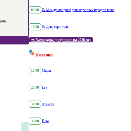
09.08
💁
Международный день коренных народов мира
юля,
10.08
💁
День строителя
➡️
Календарь праздников на 2026 год
Именины
17.08
Марат
27.08
Ева
30.08
Алексей
30.08
Илья