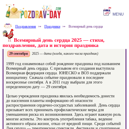
MENU
Поздравления
⤐
Праздники
⤐
Всемирный день сердца
Всемирный день сердца 2025 — стихи,
поздравления, дата и история праздника
29 сентября
2025
— дата (когда, какого числа праздник)
1999 год ознаменовал собой рождение праздника под названием
Всемирный день сердца. С призывом его создания выступила
Всемирная федерация сердца. ЮНЕСКО и ВОЗ поддержали
инициативу. Сначала событие праздновали в последнее
воскресенье сентября. А в 2011 году выбрали для этого
определенную дату — 29 сентября.
Целью учреждения праздника явилась необходимость донести
до населения планеты информацию об опасности
распространения сердечно-сосудистых заболеваний. День сердца
призывает всех принимать профилактические меры для
уменьшения риска их возникновения. Здесь играют важную роль
многие аспекты. Это контроль употребления табака, ведение
активного образа жизни, отказ от вредной пищи. Среди событий
Дня сердца — тематические спектакли, фестивали и спортивные