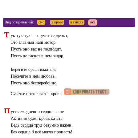
Вид поздравлений:
смс
в прозе
в стихах
все
Т
ук-тук-тук — стучит сердечко,
Это главный наш мотор.
Пусть оно вас не подводит,
Пусть не гаснет в нем задор.
Берегите орган важный,
Поселите в нем любовь,
Пусть оно бесперебойно
Счастье поставляет в кровь.
П
усть ежедневно сердце ваше
Активно будет кровь качать!
Ведь сердца труд безумно важен,
Без сердца б всё могло пропасть!