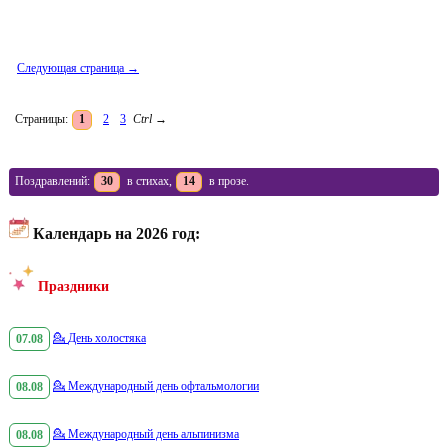
Следующая страница →
Страницы:
1
2
3
Ctrl
→
Поздравлений:
30
в стихах,
14
в прозе.
Календарь на 2026 год:
Праздники
07.08
💁
День холостяка
08.08
💁
Международный день офтальмологии
08.08
💁
Международный день альпинизма