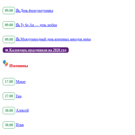
09.08
💁
День физкультурника
09.08
💁
Ту бе-Ав — день любви
09.08
💁
Международный день коренных народов мира
➡️
Календарь праздников на 2026 год
Именины
17.08
Марат
27.08
Ева
30.08
Алексей
30.08
Илья