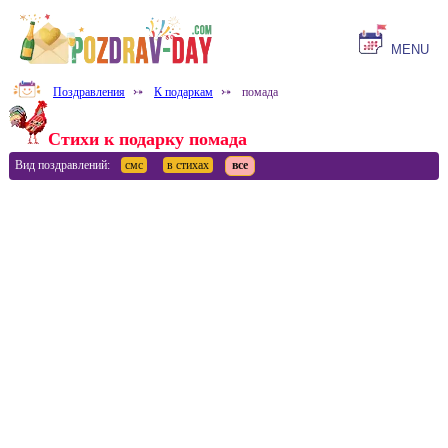
MENU
Поздравления
⤐
К подаркам
⤐
помада
Стихи к подарку помада
Вид поздравлений:
смс
в стихах
все