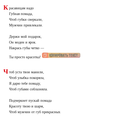
К
расавицам надо
Губная помада,
Чтоб губки сверкали,
Мужчин привлекали.
Держи мой подарок,
Он моден и ярок.
Накрась губы четко —
Ты просто красотка!
Ч
тоб уста твои манили,
Чтоб улыбка покоряла,
Я дарю тебе помаду,
Чтоб губами соблазняла.
Подчеркнет пускай помада
Красоту твою и шарм,
Чтоб мужчин от губ прекрасных