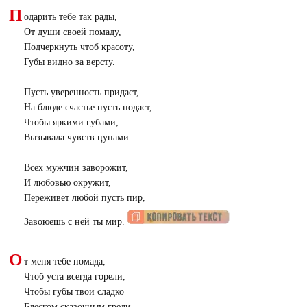
П
одарить тебе так рады,
От души своей помаду,
Подчеркнуть чтоб красоту,
Губы видно за версту.
Пусть уверенность придаст,
На блюде счастье пусть подаст,
Чтобы яркими губами,
Вызывала чувств цунами.
Всех мужчин заворожит,
И любовью окружит,
Переживет любой пусть пир,
Завоюешь с ней ты мир.
О
т меня тебе помада,
Чтоб уста всегда горели,
Чтобы губы твои сладко
Блеском сказочным грели.