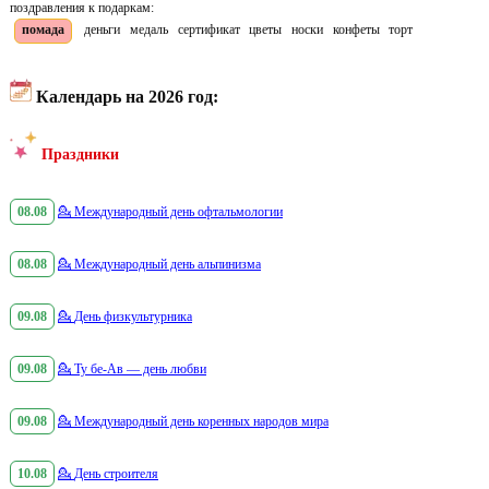
поздравления к подаркам:
помада
деньги
медаль
сертификат
цветы
носки
конфеты
торт
Календарь на 2026 год:
Праздники
08.08
💁
Международный день офтальмологии
08.08
💁
Международный день альпинизма
09.08
💁
День физкультурника
09.08
💁
Ту бе-Ав — день любви
09.08
💁
Международный день коренных народов мира
10.08
💁
День строителя