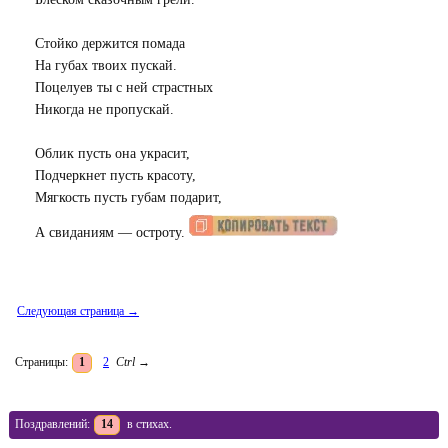
Стойко держится помада
На губах твоих пускай.
Поцелуев ты с ней страстных
Никогда не пропускай.
Облик пусть она украсит,
Подчеркнет пусть красоту,
Мягкость пусть губам подарит,
А свиданиям — остроту.
Следующая страница →
Страницы:
1
2
Ctrl
→
Поздравлений:
14
в стихах.