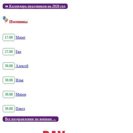
➡️
Календарь праздников на 2026 год
Именины
17.08
Марат
27.08
Ева
30.08
Алексей
30.08
Илья
30.08
Мирон
30.08
Павел
Все поздравления по именам →