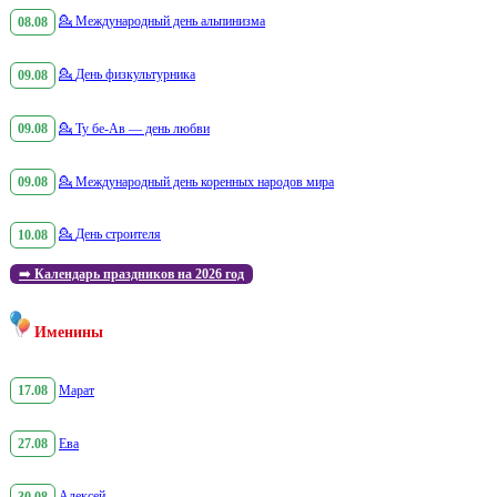
08.08
💁
Международный день альпинизма
09.08
💁
День физкультурника
09.08
💁
Ту бе-Ав — день любви
09.08
💁
Международный день коренных народов мира
10.08
💁
День строителя
➡️
Календарь праздников на 2026 год
Именины
17.08
Марат
27.08
Ева
30.08
Алексей