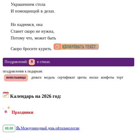
Украшением стола
И помощницей в делах.
Но надеемся, она
Станет скоро не нужна,
Потому что, может быть
Скоро бросите курить.
Поздравлений:
9
в стихах.
поздравления к подаркам:
пепельница
деньги
медаль
сертификат
цветы
носки
конфеты
торт
Календарь на 2026 год:
Праздники
08.08
💁
Международный день офтальмологии