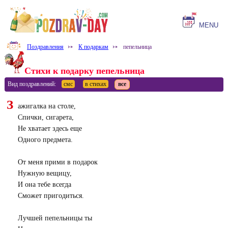
MENU
Поздравления
⤐
К подаркам
⤐
пепельница
Стихи к подарку пепельница
Вид поздравлений:
смс
в стихах
все
З
ажигалка на столе,
Спички, сигарета,
Не хватает здесь еще
Одного предмета.
От меня прими в подарок
Нужную вещицу,
И она тебе всегда
Сможет пригодиться.
Лучшей пепельницы ты