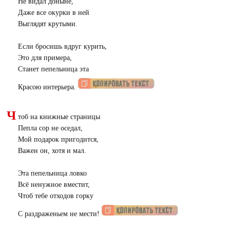
Не видал доныне,
Даже все окурки в ней
Выглядят крутыми.
Если бросишь вдруг курить,
Это для примера,
Станет пепельница эта
Красою интерьера.
Ч
тоб на книжные страницы
Пепла сор не оседал,
Мой подарок пригодится,
Важен он, хотя и мал.
Эта пепельница ловко
Всё ненужное вместит,
Чтоб тебе отходов горку
С раздраженьем не мести!