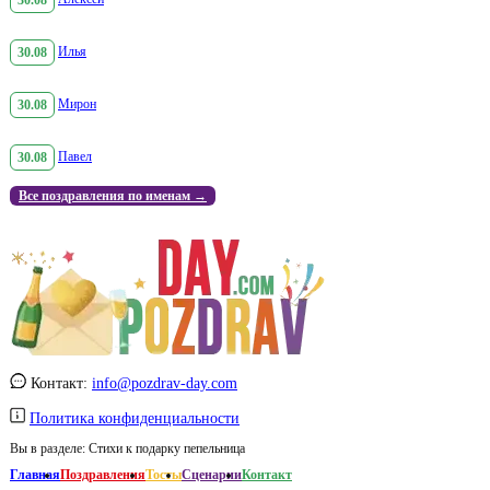
30.08
Илья
30.08
Мирон
30.08
Павел
Все поздравления по именам →
Контакт:
info@pozdrav-day.com
Политика конфиденциальности
Вы в разделе:
Стихи к подарку пепельница
Главная
Поздравления
Тосты
Сценарии
Контакт