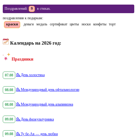
Поздравлений:
9
в стихах.
поздравления к подаркам:
краски
деньги
медаль
сертификат
цветы
носки
конфеты
торт
Календарь на 2026 год:
Праздники
07.08
💁
День холостяка
08.08
💁
Международный день офтальмологии
08.08
💁
Международный день альпинизма
09.08
💁
День физкультурника
09.08
💁
Ту бе-Ав — день любви