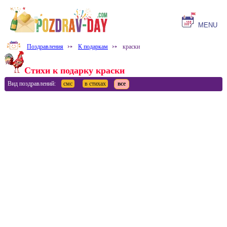
MENU
Поздравления
⤐
К подаркам
⤐
краски
Стихи к подарку краски
Вид поздравлений:
смс
в стихах
все