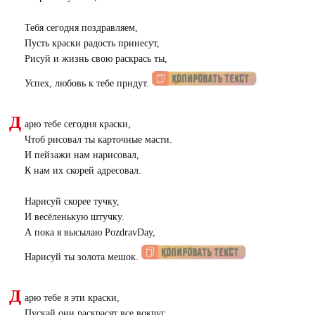
Тебя сегодня поздравляем,
Пусть краски радость принесут,
Рисуй и жизнь свою раскрась ты,
Успех, любовь к тебе придут.
Д
арю тебе сегодня краски,
Чтоб рисовал ты карточные масти.
И пейзажи нам нарисовал,
К нам их скорей адресовал.
Нарисуй скорее тучку,
И весёленькую штучку.
А пока я высылаю PozdravDay,
Нарисуй ты золота мешок.
Д
арю тебе я эти краски,
Пускай они раскрасят все вокруг.