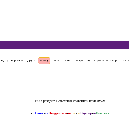
олдату
короткие
другу
мужу
маме
дочке
сестре
еще
хорошего вечера
все
Вы в разделе:
Пожелания спокойной ночи мужу
Главная
Поздравления
Тосты
Сценарии
Контакт