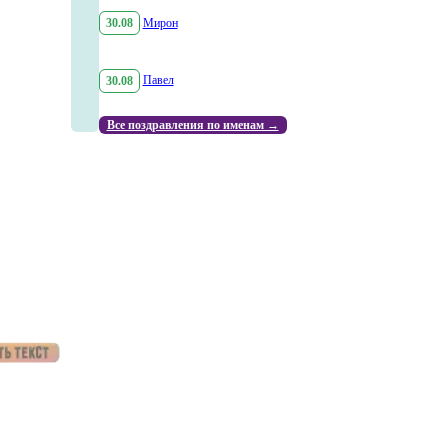
30.08
Мирон
30.08
Павел
Все поздравления по именам →