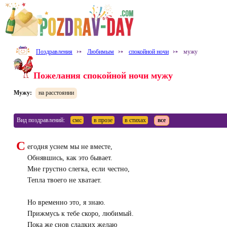
Поздравления
⤐
Любимым
⤐
спокойной ночи
⤐
мужу
Пожелания спокойной ночи мужу
Мужу:
на расстоянии
Вид поздравлений:
смс
в прозе
в стихах
все
С
егодня уснем мы не вместе,
Обнявшись, как это бывает.
Мне грустно слегка, если честно,
Тепла твоего не хватает.
Но временно это, я знаю.
Прижмусь к тебе скоро, любимый.
Пока же снов сладких желаю