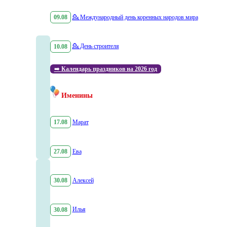
09.08
💁
Международный день коренных народов мира
10.08
💁
День строителя
➡️
Календарь праздников на 2026 год
Именины
17.08
Марат
27.08
Ева
30.08
Алексей
30.08
Илья