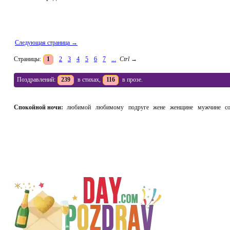
Следующая страница →
Страницы:
1
2
3
4
5
6
7
...
Ctrl
→
Поздравлений:
239
в стихах,
116
в прозе.
Спокойной ночи:
любимой
любимому
подруге
жене
женщине
мужчине
с