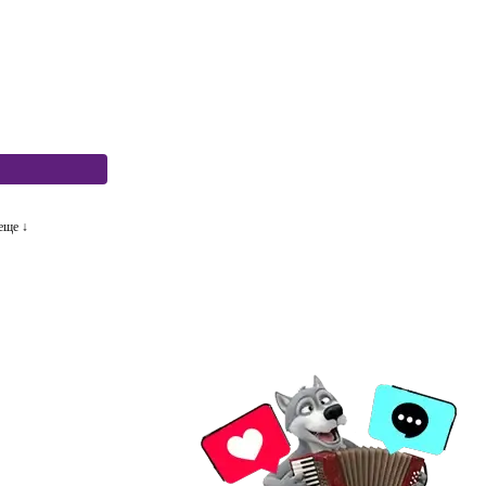
еще ↓