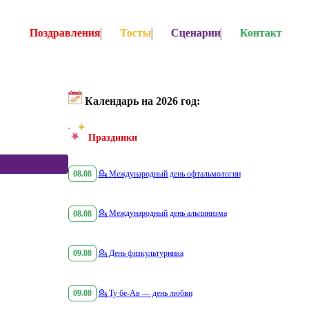
Поздравления
Тосты
Сценарии
Контакт
Календарь на 2026 год:
Праздники
08.08
💁
Международный день офтальмологии
08.08
💁
Международный день альпинизма
09.08
💁
День физкультурника
09.08
💁
Ту бе-Ав — день любви