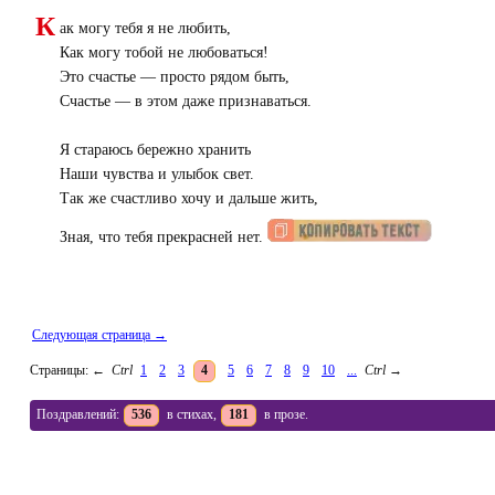
К
ак могу тебя я не любить,
Как могу тобой не любоваться!
Это счастье — просто рядом быть,
Счастье — в этом даже признаваться.
Я стараюсь бережно хранить
Наши чувства и улыбок свет.
Так же счастливо хочу и дальше жить,
Зная, что тебя прекрасней нет.
Следующая страница →
Страницы:
←
Ctrl
1
2
3
4
5
6
7
8
9
10
...
Ctrl
→
Поздравлений:
536
в стихах,
181
в прозе.