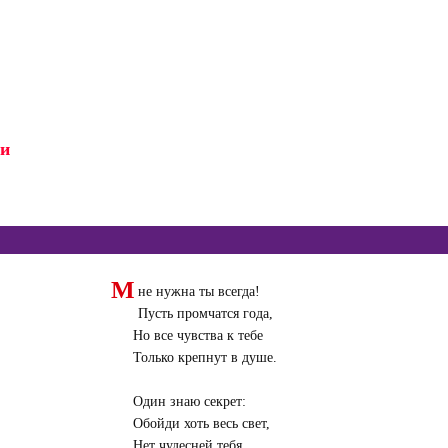
ми
М
не нужна ты всегда!
Пусть промчатся года,
Но все чувства к тебе
Только крепнут в душе.
Один знаю секрет:
Обойди хоть весь свет,
Нет чудесней тебя,