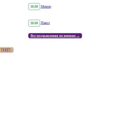
30.08
Мирон
30.08
Павел
Все поздравления по именам →