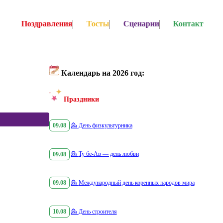
Поздравления
Тосты
Сценарии
Контакт
Календарь на 2026 год:
Праздники
09.08
💁
День физкультурника
09.08
💁
Ту бе-Ав — день любви
09.08
💁
Международный день коренных народов мира
10.08
💁
День строителя