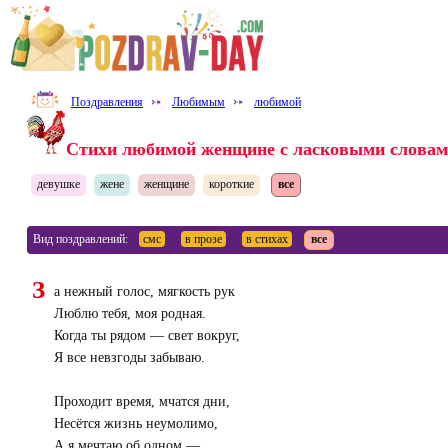
Поздравления
⤐
Любимым
⤐
любимой
Стихи любимой женщине с ласковыми слова
девушке
жене
женщине
короткие
все
Вид поздравлений:
смс
в прозе
в стихах
все
З
а нежный голос, мягкость рук
Люблю тебя, моя родная.
Когда ты рядом — свет вокруг,
Я все невзгоды забываю.
Проходит время, мчатся дни,
Несётся жизнь неумолимо,
А я мечтаю об одном —