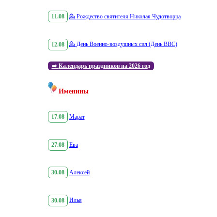
11.08
💁
Рождество святителя Николая Чудотворца
12.08
💁
День Военно-воздушных сил (День ВВС)
➡️
Календарь праздников на 2026 год
Именины
17.08
Марат
27.08
Ева
30.08
Алексей
30.08
Илья