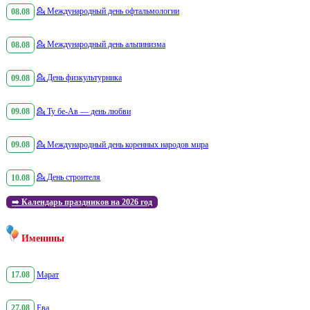
08.08
💁
Международный день офтальмологии
08.08
💁
Международный день альпинизма
09.08
💁
День физкультурника
09.08
💁
Ту бе-Ав — день любви
09.08
💁
Международный день коренных народов мира
10.08
💁
День строителя
➡️
Календарь праздников на 2026 год
Именины
17.08
Марат
27.08
Ева