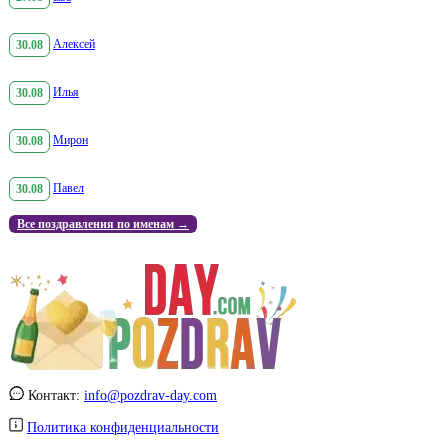
30.08
Алексей
30.08
Илья
30.08
Мирон
30.08
Павел
Все поздравления по именам →
Контакт:
info@pozdrav-day.com
Политика конфиденциальности