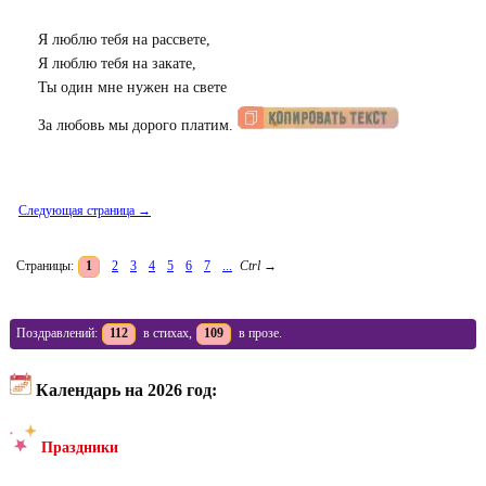
Я люблю тебя на рассвете,
Я люблю тебя на закате,
Ты один мне нужен на свете
За любовь мы дорого платим.
Следующая страница →
Страницы:
1
2
3
4
5
6
7
...
Ctrl
→
Поздравлений:
112
в стихах,
109
в прозе.
Календарь на 2026 год:
Праздники