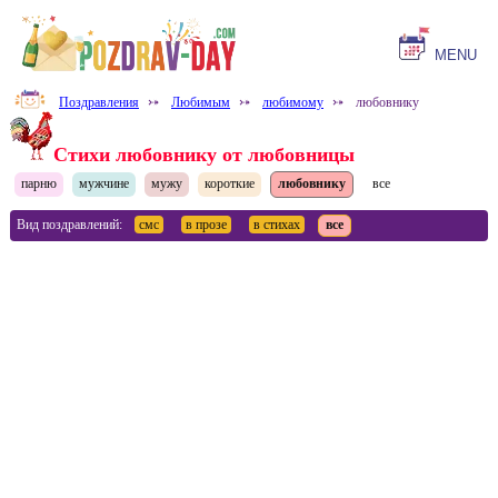
MENU
Поздравления
⤐
Любимым
⤐
любимому
⤐
любовнику
Стихи любовнику от любовницы
парню
мужчине
мужу
короткие
любовнику
все
Вид поздравлений:
смс
в прозе
в стихах
все