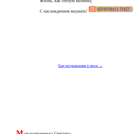
Жизнь, как спелую малинку,
С наслаждением вкушать!
Еще поздравления в прозе →
М
оя подруженька Светлана,