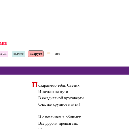
ане
ством
подруге
все
коллеге
П
оздравляю тебя, Светик,
И желаю на пути
В ежедневной круговерти
Счастье крупное найти!
И с везением в обнимку
Все дороги прошагать,