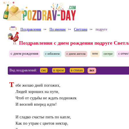
Поздравления
⤐
По именам
⤐
Светлана
⤐
подруге
Поздравления с днем рождения подруге Светл
с днем рождения
тете
с отче
с юбилеем
с днем ангела
сестре
Вид поздравлений:
смс
в прозе
в стихах
все
Т
ебе желаю дней погожих,
Людей хороших на пути,
Чтоб от судьбы не ждать подножек
И веселей вперед идти!
И сладко счастье пить по капле,
Как по утрам с цветов нектар,