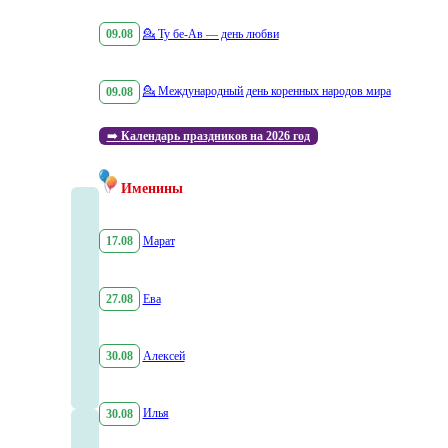
09.08
💁
Ту бе-Ав — день любви
09.08
💁
Международный день коренных народов мира
➡️
Календарь праздников на 2026 год
Именины
17.08
Марат
27.08
Ева
30.08
Алексей
30.08
Илья