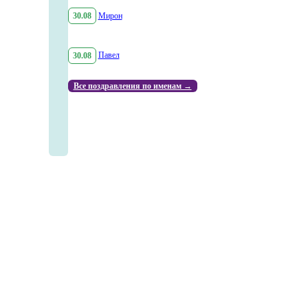
30.08
Мирон
30.08
Павел
Все поздравления по именам →