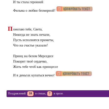
И ты стала героиней
Фильма о любви безмерной!
П
ожелаю тебе, Света,
Никогда не знать печали,
Пусть исполнятся приметы,
Что на счастье указали!
Принц на белом Мерседесе
Покорит твоё сердечко,
Жить тебе чтоб как принцессе
И в деньгах купаться вечно!
Поздравлений:
10
в стихах,
7
в прозе.