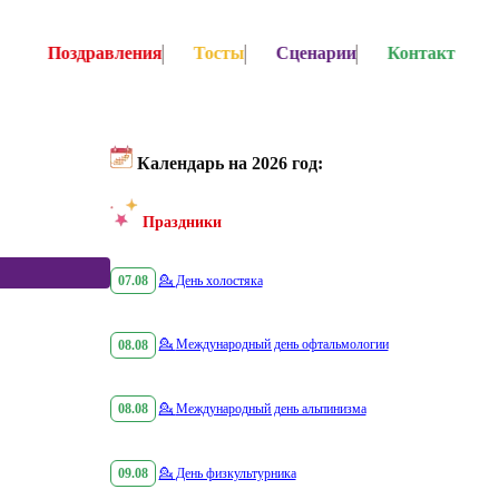
Поздравления
Тосты
Сценарии
Контакт
Календарь на 2026 год:
Праздники
07.08
💁
День холостяка
08.08
💁
Международный день офтальмологии
08.08
💁
Международный день альпинизма
09.08
💁
День физкультурника