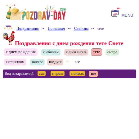
MENU
Поздравления
⤐
По именам
⤐
Светлана
⤐
тете
Поздравления с днем рождения тете Свете
с днем рождения
тете
с юбилеем
с днем ангела
сестре
с отчеством
подруге
все
коллеге
Вид поздравлений:
смс
в прозе
в стихах
все