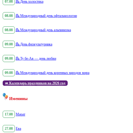
07.08
💁
День холостяка
08.08
💁
Международный день офтальмологии
08.08
💁
Международный день альпинизма
09.08
💁
День физкультурника
09.08
💁
Ту бе-Ав — день любви
09.08
💁
Международный день коренных народов мира
➡️
Календарь праздников на 2026 год
Именины
17.08
Марат
27.08
Ева