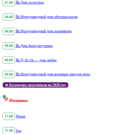
07.08
💁
День холостяка
08.08
💁
Международный день офтальмологии
08.08
💁
Международный день альпинизма
09.08
💁
День физкультурника
09.08
💁
Ту бе-Ав — день любви
09.08
💁
Международный день коренных народов мира
➡️
Календарь праздников на 2026 год
Именины
17.08
Марат
27.08
Ева