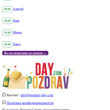
30.08
Алексей
30.08
Илья
30.08
Мирон
30.08
Павел
Все поздравления по именам →
Контакт:
info@pozdrav-day.com
Политика конфиденциальности
Вы в разделе:
Именины Семена, поздравление Семену