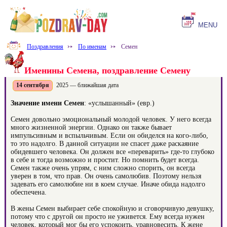
MENU
Поздравления
⤐
По именам
⤐
Семен
Именины Семена, поздравление Семену
14 сентября
2025 — ближайшая дата
Значение имени Семен
: «услышанный» (евр.)
Семен довольно эмоциональный молодой человек. У него всегда
много жизненной энергии. Однако он также бывает
импульсивным и вспыльчивым. Если он обиделся на кого-либо,
то это надолго. В данной ситуации не спасет даже раскаяние
обидевшего человека. Он должен все «переварить» где-то глубоко
в себе и тогда возможно и простит. Но помнить будет всегда.
Семен также очень упрям, с ним сложно спорить, он всегда
уверен в том, что прав. Он очень самолюбив. Поэтому нельзя
задевать его самолюбие ни в коем случае. Иначе обида надолго
обеспечена.
В жены Семен выбирает себе спокойную и сговорчивую девушку,
потому что с другой он просто не уживется. Ему всегда нужен
человек, который мог бы его успокоить, уравновесить. К жене