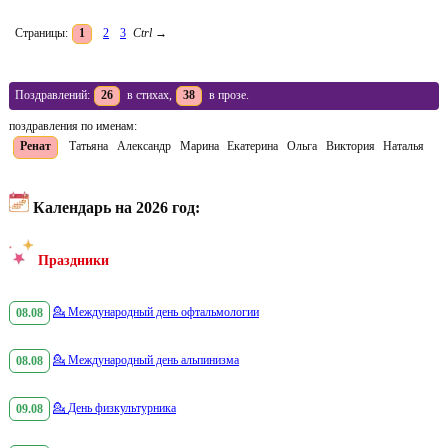
Страницы:
1
2
3
Ctrl
→
Поздравлений:
26
в стихах,
38
в прозе.
поздравления по именам:
Ренат
Татьяна
Александр
Марина
Екатерина
Ольга
Виктория
Наталья
Календарь на 2026 год:
Праздники
08.08
💁
Международный день офтальмологии
08.08
💁
Международный день альпинизма
09.08
💁
День физкультурника