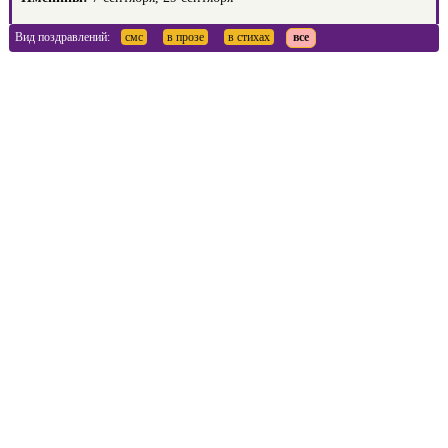
Вид поздравлений:
смс
в прозе
в стихах
все