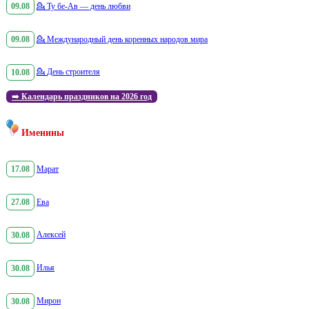
09.08
💁
Ту бе-Ав — день любви
09.08
💁
Международный день коренных народов мира
10.08
💁
День строителя
➡️
Календарь праздников на 2026 год
Именины
17.08
Марат
27.08
Ева
30.08
Алексей
30.08
Илья
30.08
Мирон