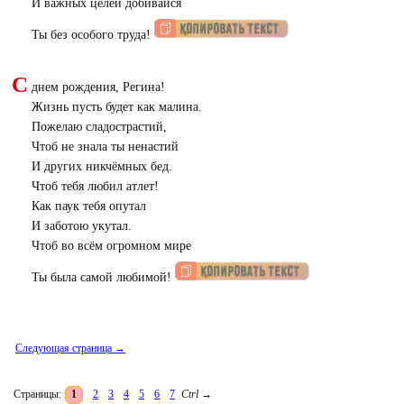
И важных целей добивайся
Ты без особого труда!
С
днем рождения, Регина!
Жизнь пусть будет как малина.
Пожелаю сладострастий,
Чтоб не знала ты ненастий
И других никчёмных бед.
Чтоб тебя любил атлет!
Как паук тебя опутал
И заботою укутал.
Чтоб во всём огромном мире
Ты была самой любимой!
Следующая страница →
Страницы:
1
2
3
4
5
6
7
Ctrl
→