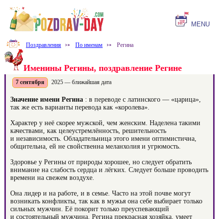
MENU
Поздравления
⤐
По именам
⤐
Регина
Именины Регины, поздравление Регине
7 сентября
2025 — ближайшая дата
Значение имени Регина
: в переводе с латинского — «царица»,
так же есть варианты перевода как «королева».
Характер у неё скорее мужской, чем женским. Наделена такими
качествами, как целеустремлённость, решительность
и независимость. Обладательница этого имени оптимистична,
общительна, ей не свойственна меланхолия и угрюмость.
Здоровье у Регины от природы хорошее, но следует обратить
внимание на слабость сердца и лёгких. Следует больше проводить
времени на свежем воздухе.
Она лидер и на работе, и в семье. Часто на этой почве могут
возникать конфликты, так как в мужья она себе выбирает только
сильных мужчин. Её покорит только преуспевающий
и состоятельный мужчина. Регина прекрасная хозяйка, умеет