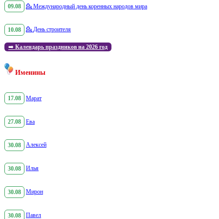
09.08
💁
Международный день коренных народов мира
10.08
💁
День строителя
➡️
Календарь праздников на 2026 год
Именины
17.08
Марат
27.08
Ева
30.08
Алексей
30.08
Илья
30.08
Мирон
30.08
Павел