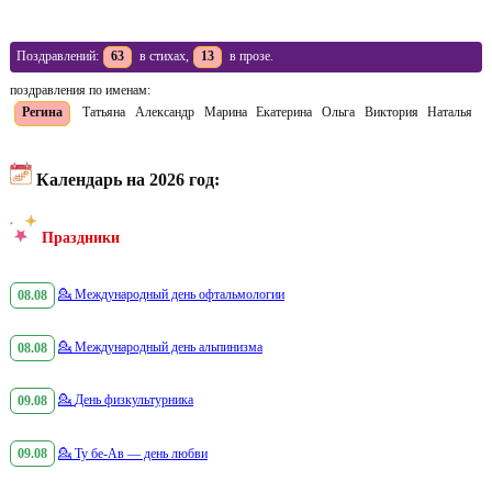
Поздравлений:
63
в стихах,
13
в прозе.
поздравления по именам:
Регина
Татьяна
Александр
Марина
Екатерина
Ольга
Виктория
Наталья
Календарь на 2026 год:
Праздники
08.08
💁
Международный день офтальмологии
08.08
💁
Международный день альпинизма
09.08
💁
День физкультурника
09.08
💁
Ту бе-Ав — день любви