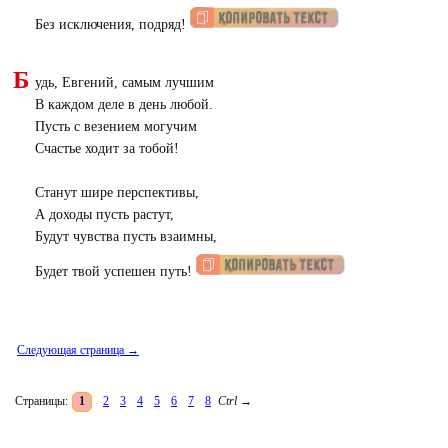
Без исключения, подряд!
Б
удь, Евгений, самым лучшим
В каждом деле в день любой.
Пусть с везением могучим
Счастье ходит за тобой!
Станут шире перспективы,
А доходы пусть растут,
Будут чувства пусть взаимны,
Будет твой успешен путь!
Следующая страница →
Страницы:
1
2
3
4
5
6
7
8
Ctrl
→