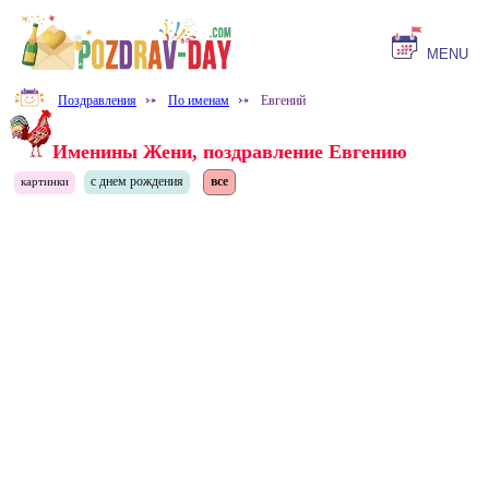
MENU
Поздравления
⤐
По именам
⤐
Евгений
Именины Жени, поздравление Евгению
с днем рождения
все
картинки