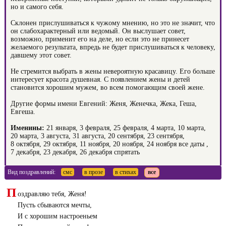
но и самого себя.
Склонен прислушиваться к чужому мнению, но это не значит, что
он слабохарактерный или ведомый. Он выслушает совет,
возможно, применит его на деле, но если это не принесет
желаемого результата, впредь не будет прислушиваться к человеку,
давшему этот совет.
Не стремится выбрать в жены невероятную красавицу. Его больше
интересует красота душевная. С появлением жены и детей
становится хорошим мужем, во всем помогающим своей жене.
Другие формы имени Евгений: Женя, Женечка, Жека, Геша,
Евгеша.
Именины:
21 января, 3 февраля, 25 февраля, 4 марта, 10 марта,
20 марта, 3 августа, 31 августа, 20 сентября, 23 сентября,
8 октября, 29 октября, 11 ноября, 20 ноября, 24 ноября
все даты
,
7 декабря, 23 декабря, 26 декабря
спрятать
Вид поздравлений:
смс
в прозе
в стихах
все
П
оздравляю тебя, Женя!
Пусть сбываются мечты,
И с хорошим настроеньем