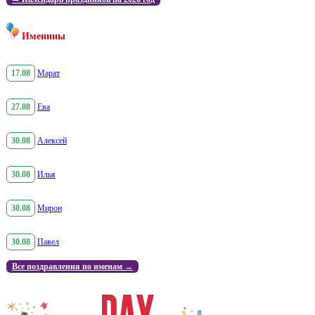
Именины
17.08
Марат
27.08
Ева
30.08
Алексей
30.08
Илья
30.08
Мирон
30.08
Павел
Все поздравления по именам →