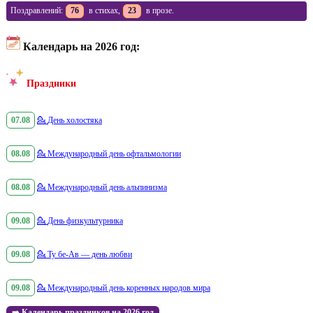
Поздравлений:
76
в стихах,
23
в прозе.
Календарь на 2026 год:
Праздники
07.08
💁
День холостяка
08.08
💁
Международный день офтальмологии
08.08
💁
Международный день альпинизма
09.08
💁
День физкультурника
09.08
💁
Ту бе-Ав — день любви
09.08
💁
Международный день коренных народов мира
➡️
Календарь праздников на 2026 год