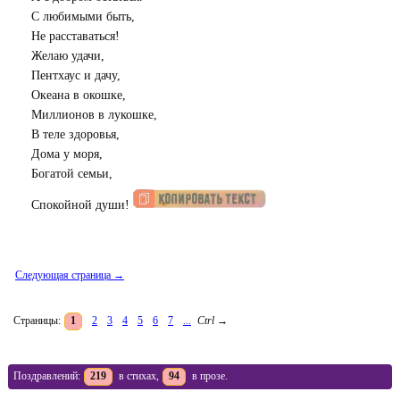
С любимыми быть,
Не расставаться!
Желаю удачи,
Пентхаус и дачу,
Океана в окошке,
Миллионов в лукошке,
В теле здоровья,
Дома у моря,
Богатой семьи,
Спокойной души!
Следующая страница →
Страницы:
1
2
3
4
5
6
7
...
Ctrl
→
Поздравлений:
219
в стихах,
94
в прозе.