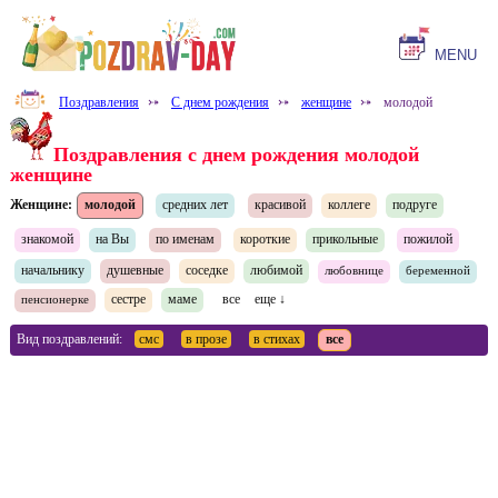
MENU
Поздравления
⤐
С днем рождения
⤐
женщине
⤐
молодой
Поздравления с днем рождения молодой
женщине
Женщине:
молодой
средних лет
красивой
коллеге
подруге
знакомой
на Вы
по именам
короткие
прикольные
пожилой
начальнику
душевные
соседке
любимой
любовнице
беременной
сестре
маме
все
еще ↓
пенсионерке
Вид поздравлений:
смс
в прозе
в стихах
все