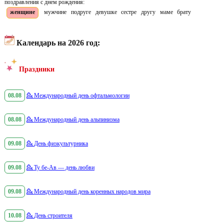
поздравления с днем рождения:
женщине
мужчине
подруге
девушке
сестре
другу
маме
брату
Календарь на 2026 год:
Праздники
08.08
💁
Международный день офтальмологии
08.08
💁
Международный день альпинизма
09.08
💁
День физкультурника
09.08
💁
Ту бе-Ав — день любви
09.08
💁
Международный день коренных народов мира
10.08
💁
День строителя