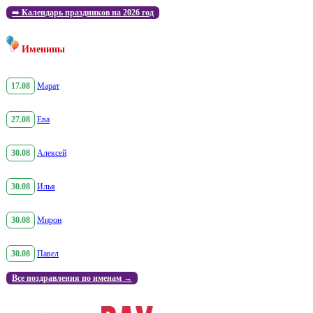
➡️
Календарь праздников на 2026 год
Именины
17.08
Марат
27.08
Ева
30.08
Алексей
30.08
Илья
30.08
Мирон
30.08
Павел
Все поздравления по именам →