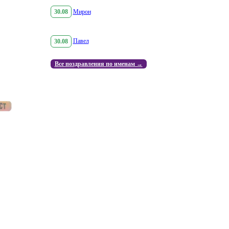
30.08
Мирон
30.08
Павел
Все поздравления по именам →