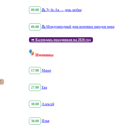
09.08
💁
Ту бе-Ав — день любви
09.08
💁
Международный день коренных народов мира
➡️
Календарь праздников на 2026 год
Именины
17.08
Марат
27.08
Ева
30.08
Алексей
30.08
Илья