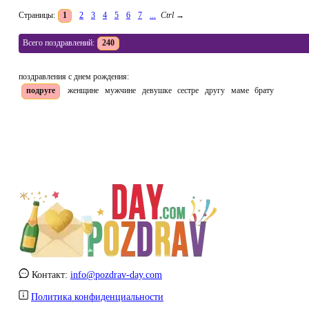
Страницы:
1
2
3
4
5
6
7
...
Ctrl
→
Всего поздравлений:
240
поздравления с днем рождения:
подруге
женщине
мужчине
девушке
сестре
другу
маме
брату
Контакт:
info@pozdrav-day.com
Политика конфиденциальности