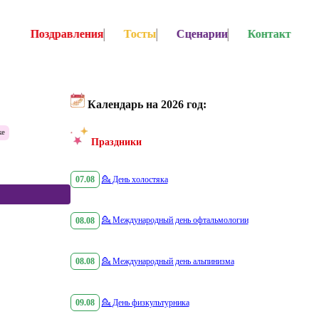
Поздравления
Тосты
Сценарии
Контакт
Календарь на 2026 год:
ке
Праздники
07.08
💁
День холостяка
08.08
💁
Международный день офтальмологии
08.08
💁
Международный день альпинизма
09.08
💁
День физкультурника