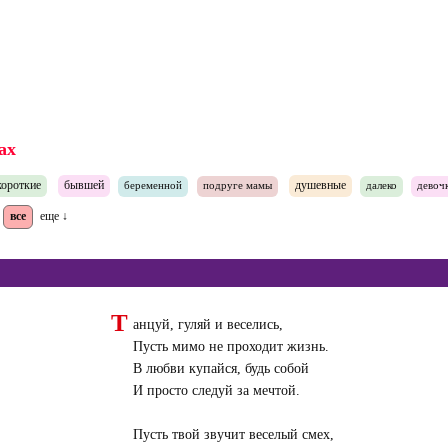
ах
короткие
бывшей
душевные
беременной
подруге мамы
далеко
девоч
все
еще ↓
Т
анцуй, гуляй и веселись,
Пусть мимо не проходит жизнь.
В любви купайся, будь собой
И просто следуй за мечтой.
Пусть твой звучит веселый смех,