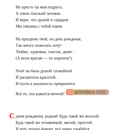
Не просто ты моя подруга,
А очень близкий человек.
И верю, что душой и сердцем
Мы связаны с тобой навек.
На праздник твой, на день рожденья,
Так много пожелать хочу!
Любви, здоровья, счастья, денег...
(
А всем врагам — по кирпичу!)
Чтоб ты была душой спокойной
И расцветала красотой,
И пусть в реальность превратится
Всё то, что кажется мечтой!
С
днем рождения, родная! Будь такой же веселой.
Будь такой же отзывчивой, милой, простой.
И хоть трудно бывает, всё равно улыбайся.