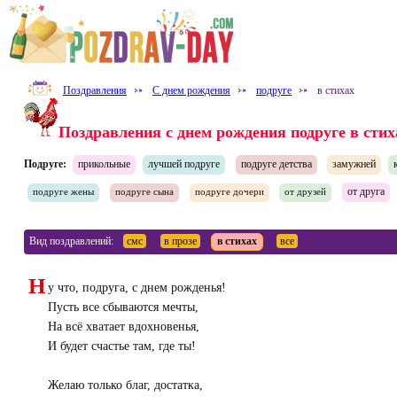
Поздравления
⤐
С днем рождения
⤐
подруге
⤐
в стихах
Поздравления с днем рождения подруге в стих
Подруге:
прикольные
лучшей подруге
подруге детства
замужней
от друга
подруге жены
подруге сына
подруге дочери
от друзей
Вид поздравлений:
смс
в прозе
в стихах
все
Н
у что, подруга, с днем рожденья!
Пусть все сбываются мечты,
На всё хватает вдохновенья,
И будет счастье там, где ты!
Желаю только благ, достатка,