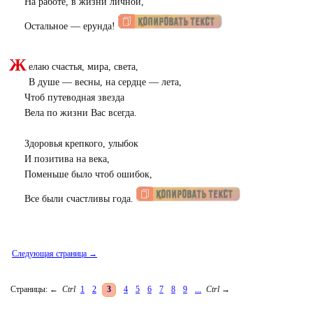
На работе, в жизни личной,
Остальное — ерунда!
Ж
елаю счастья, мира, света,
В душе — весны, на сердце — лета,
Чтоб путеводная звезда
Вела по жизни Вас всегда.
Здоровья крепкого, улыбок
И позитива на века,
Поменьше было чтоб ошибок,
Все были счастливы года.
Следующая страница →
Страницы:
←
Ctrl
1
2
3
4
5
6
7
8
9
...
Ctrl
→