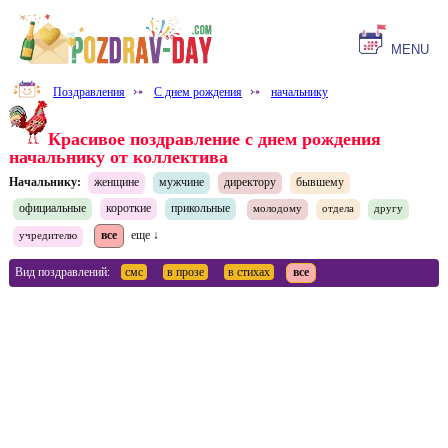
MENU
Поздравления
⤐
С днем рождения
⤐
начальнику
Красивое поздравление с днем рождения
начальнику от коллектива
Начальнику:
женщине
мужчине
директору
бывшему
официальные
короткие
прикольные
молодому
отдела
другу
все
еще ↓
учредителю
Вид поздравлений:
смс
в прозе
в стихах
все