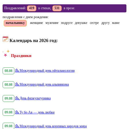
Поздравлений:
419
в стихах,
531
в прозе.
поздравления с днем рождения:
начальнику
женщине
мужчине
подруге
девушке
сестре
другу
маме
Календарь на 2026 год:
Праздники
08.08
💁
Международный день офтальмологии
08.08
💁
Международный день альпинизма
09.08
💁
День физкультурника
09.08
💁
Ту бе-Ав — день любви
09.08
💁
Международный день коренных народов мира