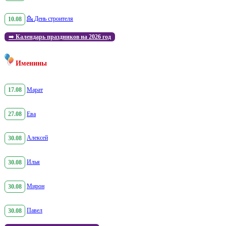
10.08
💁
День строителя
➡️
Календарь праздников на 2026 год
Именины
17.08
Марат
27.08
Ева
30.08
Алексей
30.08
Илья
30.08
Мирон
30.08
Павел