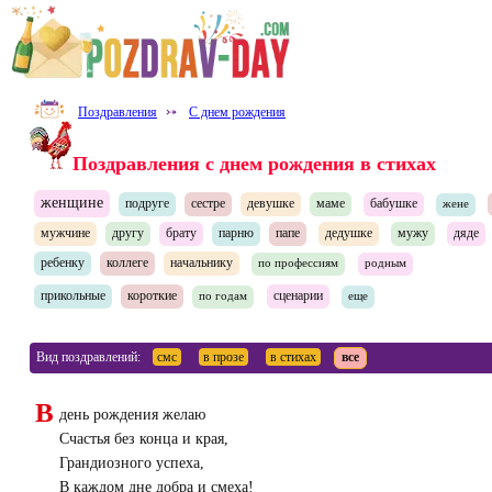
Поздравления
⤐
С днем рождения
Поздравления с днем рождения в стихах
женщине
подруге
сестре
девушке
маме
бабушке
жене
мужчине
другу
брату
парню
папе
дедушке
мужу
дяде
ребенку
коллеге
начальнику
по профессиям
родным
прикольные
короткие
сценарии
по годам
еще
Вид поздравлений:
смс
в прозе
в стихах
все
В
день рождения желаю
Счастья без конца и края,
Грандиозного успеха,
В каждом дне добра и смеха!