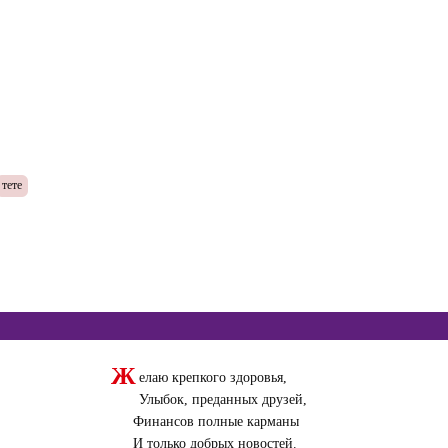
тете
Ж
елаю крепкого здоровья,
Улыбок, преданных друзей,
Финансов полные карманы
И только добрых новостей.