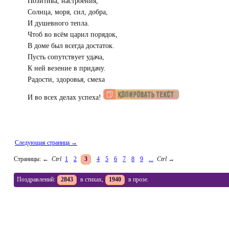
Позитива, настроения,
Солнца, моря, сил, добра,
И душевного тепла.
Чтоб во всём царил порядок,
В доме был всегда достаток.
Пусть сопутствует удача,
К ней везение в придачу.
Радости, здоровья, смеха
И во всех делах успеха!
Следующая страница →
Страницы:
←
Ctrl
1
2
3
4
5
6
7
8
9
...
Ctrl
→
Поздравлений:
2843
в стихах,
1940
в прозе.