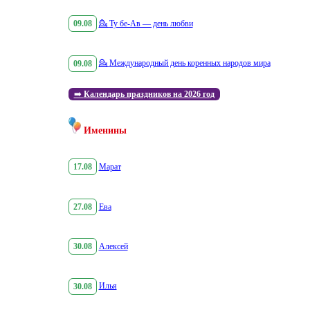
09.08
💁
Ту бе-Ав — день любви
09.08
💁
Международный день коренных народов мира
➡️
Календарь праздников на 2026 год
Именины
17.08
Марат
27.08
Ева
30.08
Алексей
30.08
Илья