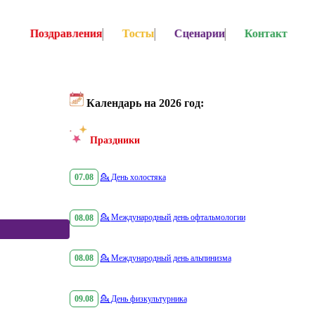
Поздравления
Тосты
Сценарии
Контакт
Календарь на 2026 год:
Праздники
07.08
💁
День холостяка
08.08
💁
Международный день офтальмологии
08.08
💁
Международный день альпинизма
09.08
💁
День физкультурника