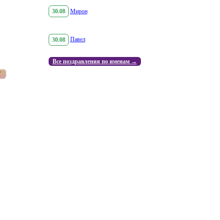
30.08
Мирон
30.08
Павел
Все поздравления по именам →