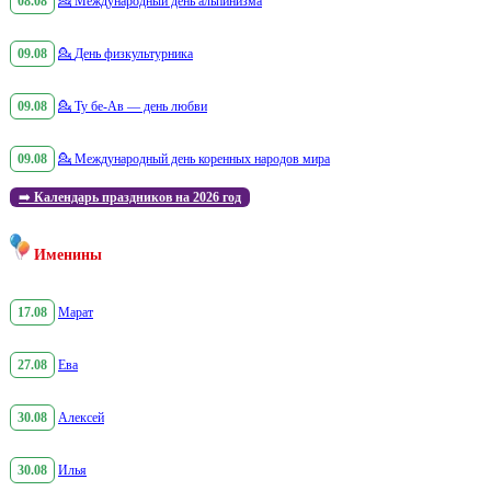
08.08
💁
Международный день альпинизма
09.08
💁
День физкультурника
09.08
💁
Ту бе-Ав — день любви
09.08
💁
Международный день коренных народов мира
➡️
Календарь праздников на 2026 год
Именины
17.08
Марат
27.08
Ева
30.08
Алексей
30.08
Илья