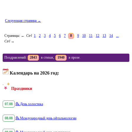
Следующая страница →
Страницы:
←
Ctrl
1
2
3
4
5
6
7
8
9
10
11
12
13
14
...
Ctrl
→
Поздравлений:
2843
в стихах,
1940
в прозе.
Календарь на 2026 год:
Праздники
07.08
💁
День холостяка
08.08
💁
Международный день офтальмологии