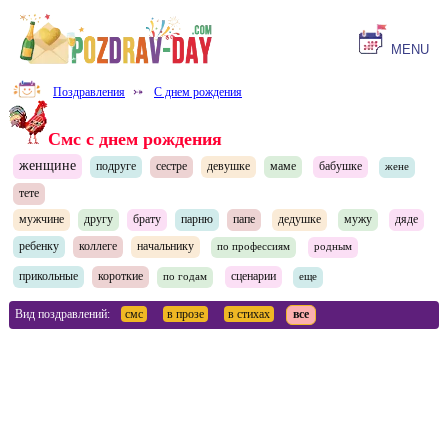
MENU
Поздравления
⤐
С днем рождения
Смс с днем рождения
женщине
подруге
сестре
девушке
маме
бабушке
жене
тете
мужчине
другу
брату
парню
папе
дедушке
мужу
дяде
ребенку
коллеге
начальнику
по профессиям
родным
прикольные
короткие
сценарии
по годам
еще
Вид поздравлений:
смс
в прозе
в стихах
все