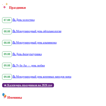
Праздники
07.08
💁
День холостяка
08.08
💁
Международный день офтальмологии
08.08
💁
Международный день альпинизма
09.08
💁
День физкультурника
09.08
💁
Ту бе-Ав — день любви
09.08
💁
Международный день коренных народов мира
➡️
Календарь праздников на 2026 год
Именины