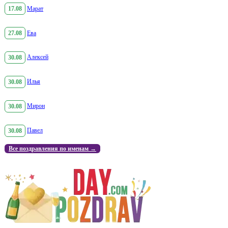
17.08
Марат
27.08
Ева
30.08
Алексей
30.08
Илья
30.08
Мирон
30.08
Павел
Все поздравления по именам →