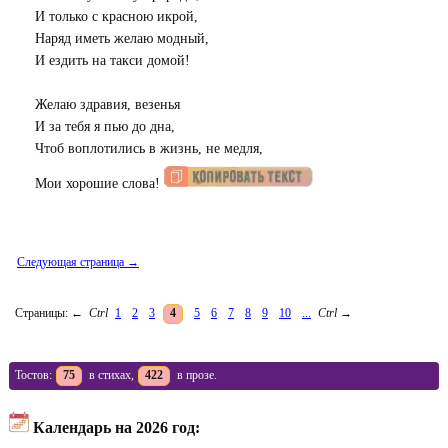
И только с красною икрой,
Наряд иметь желаю модный,
И ездить на такси домой!
Желаю здравия, везенья
И за тебя я пью до дна,
Чтоб воплотились в жизнь, не медля,
Мои хорошие слова!
Следующая страница →
Страницы:
←
Ctrl
1
2
3
4
5
6
7
8
9
10
...
Ctrl
→
Тостов:
75
в стихах,
422
в прозе.
Календарь на 2026 год: