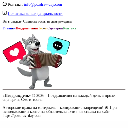
Контакт:
info@pozdrav-day.com
Политика конфиденциальности
Вы в разделе:
Смешные тосты на день рождения
Главная
Поздравления
Тосты
Сценарии
Контакт
«
ПоздравДень
» © 2026 :
Поздравления на каждый день в прозе,
сценарии, Смс и тосты.
Авторские права на материалы - копирование запрещено! 🚨 При
использовании контента обязательна активная ссылка на сайт
https://pozdrav-day.com!
Сайт работает при содействии портала о доме -
md.org.ua
/ Заказать
продвижение сайтов
в Украине