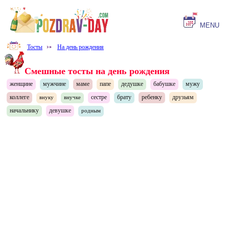
MENU
Тосты
⤐
На день рождения
Смешные тосты на день рождения
женщине
мужчине
маме
папе
дедушке
бабушке
мужу
коллеге
сестре
брату
ребенку
друзьям
внуку
внучке
начальнику
девушке
родным