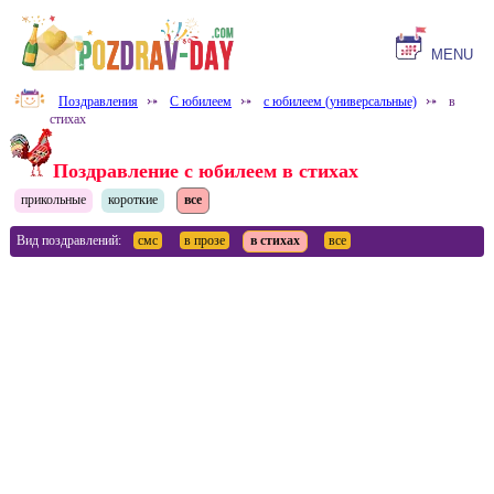
MENU
Поздравления
⤐
С юбилеем
⤐
с юбилеем (универсальные)
⤐
в
стихах
Поздравление с юбилеем в стихах
прикольные
короткие
все
Вид поздравлений:
смс
в прозе
в стихах
все