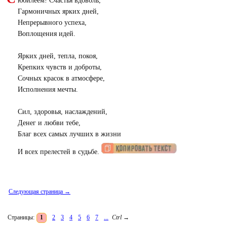
юбилеем! Счастья вдоволь,
Гармоничных ярких дней,
Непрерывного успеха,
Воплощения идей.
Ярких дней, тепла, покоя,
Крепких чувств и доброты,
Сочных красок в атмосфере,
Исполнения мечты.
Сил, здоровья, наслаждений,
Денег и любви тебе,
Благ всех самых лучших в жизни
И всех прелестей в судьбе.
Следующая страница →
Страницы:
1
2
3
4
5
6
7
...
Ctrl
→