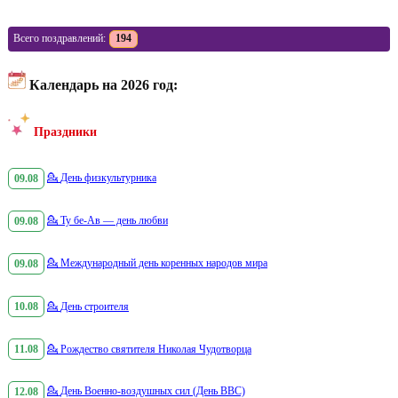
Всего поздравлений:
194
Календарь на 2026 год:
Праздники
09.08
💁
День физкультурника
09.08
💁
Ту бе-Ав — день любви
09.08
💁
Международный день коренных народов мира
10.08
💁
День строителя
11.08
💁
Рождество святителя Николая Чудотворца
12.08
💁
День Военно-воздушных сил (День ВВС)