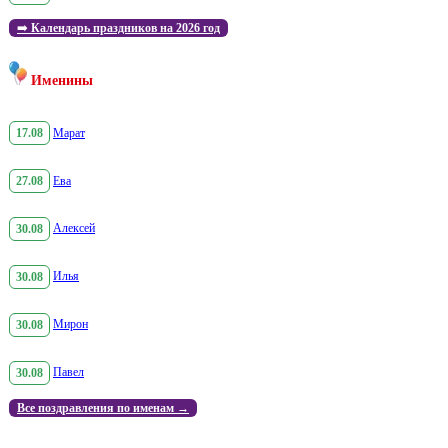
➡️
Календарь праздников на 2026 год
Именины
17.08
Марат
27.08
Ева
30.08
Алексей
30.08
Илья
30.08
Мирон
30.08
Павел
Все поздравления по именам →