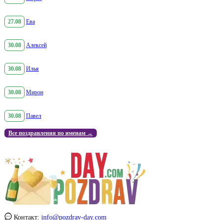
27.08
Ева
30.08
Алексей
30.08
Илья
30.08
Мирон
30.08
Павел
Все поздравления по именам →
Контакт:
info@pozdrav-day.com