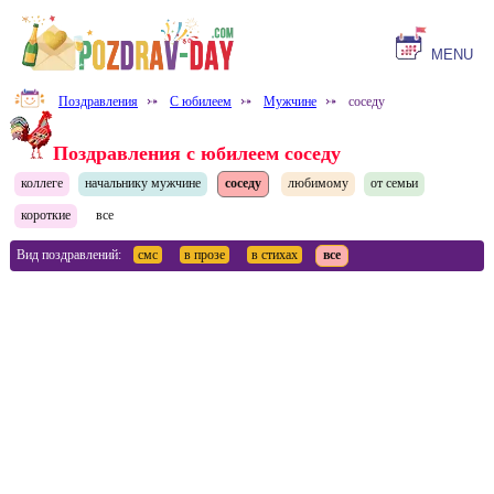
MENU
Поздравления
⤐
С юбилеем
⤐
Мужчине
⤐
соседу
Поздравления с юбилеем соседу
коллеге
начальнику мужчине
соседу
любимому
от семьи
короткие
все
Вид поздравлений:
смс
в прозе
в стихах
все