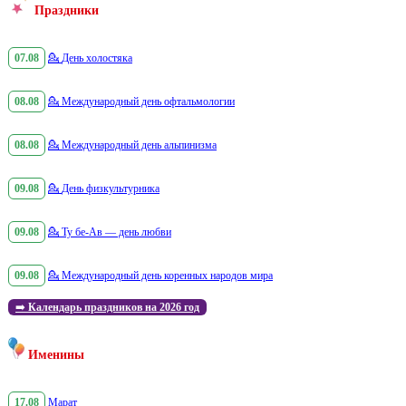
Праздники
07.08
💁
День холостяка
08.08
💁
Международный день офтальмологии
08.08
💁
Международный день альпинизма
09.08
💁
День физкультурника
09.08
💁
Ту бе-Ав — день любви
09.08
💁
Международный день коренных народов мира
➡️
Календарь праздников на 2026 год
Именины
17.08
Марат