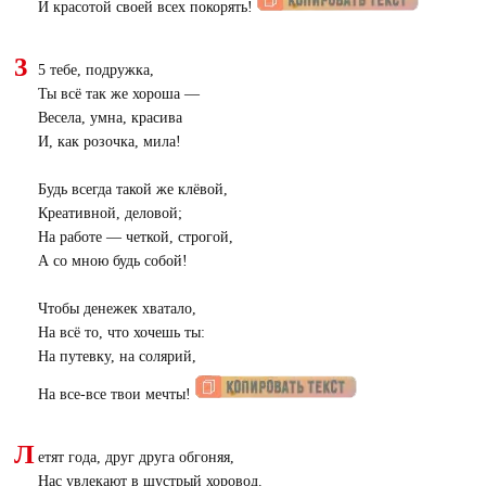
И красотой своей всех покорять!
3
5 тебе, подружка,
Ты всё так же хороша —
Весела, умна, красива
И, как розочка, мила!
Будь всегда такой же клёвой,
Креативной, деловой;
На работе — четкой, строгой,
А со мною будь собой!
Чтобы денежек хватало,
На всё то, что хочешь ты:
На путевку, на солярий,
На все-все твои мечты!
Л
етят года, друг друга обгоняя,
Нас увлекают в шустрый хоровод.