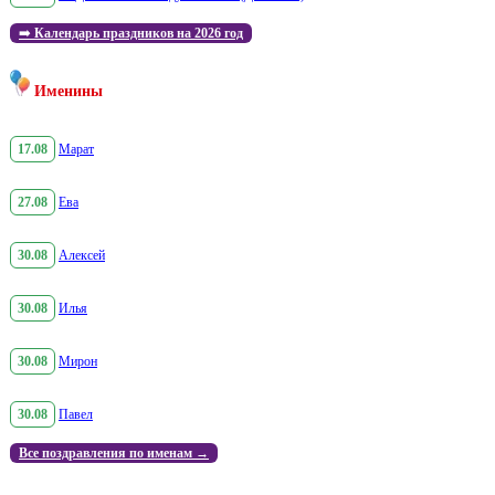
➡️
Календарь праздников на 2026 год
Именины
17.08
Марат
27.08
Ева
30.08
Алексей
30.08
Илья
30.08
Мирон
30.08
Павел
Все поздравления по именам →