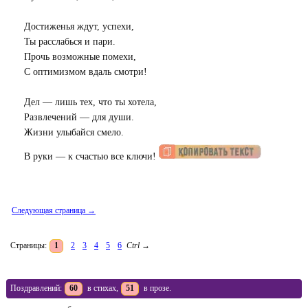
Достиженья ждут, успехи,
Ты расслабься и пари.
Прочь возможные помехи,
С оптимизмом вдаль смотри!
Дел — лишь тех, что ты хотела,
Развлечений — для души.
Жизни улыбайся смело.
В руки — к счастью все ключи!
Следующая страница →
Страницы:
1
2
3
4
5
6
Ctrl
→
Поздравлений:
60
в стихах,
51
в прозе.