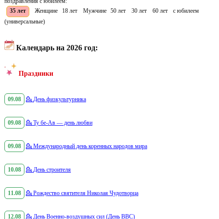
поздравления с юбилеем:
35 лет
Женщине
18 лет
Мужчине
50 лет
30 лет
60 лет
с юбилеем
(универсальные)
Календарь на 2026 год:
Праздники
09.08
💁
День физкультурника
09.08
💁
Ту бе-Ав — день любви
09.08
💁
Международный день коренных народов мира
10.08
💁
День строителя
11.08
💁
Рождество святителя Николая Чудотворца
12.08
💁
День Военно-воздушных сил (День ВВС)