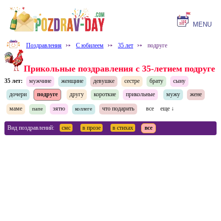
MENU
Поздравления
⤐
С юбилеем
⤐
35 лет
⤐
подруге
Прикольные поздравления с 35-летием подруге
35 лет:
мужчине
женщине
девушке
сестре
брату
сыну
дочери
подруге
другу
короткие
прикольные
мужу
жене
маме
зятю
что подарить
все
еще ↓
папе
коллеге
Вид поздравлений:
смс
в прозе
в стихах
все