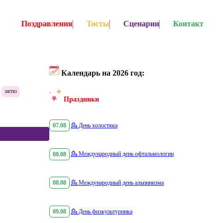
Поздравления
Тосты
Сценарии
Контакт
Календарь на 2026 год:
зятю
Праздники
07.08
💁
День холостяка
08.08
💁
Международный день офтальмологии
08.08
💁
Международный день альпинизма
09.08
💁
День физкультурника