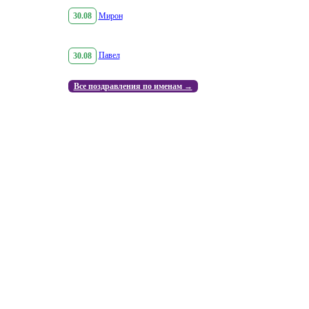
30.08
Мирон
30.08
Павел
Все поздравления по именам →