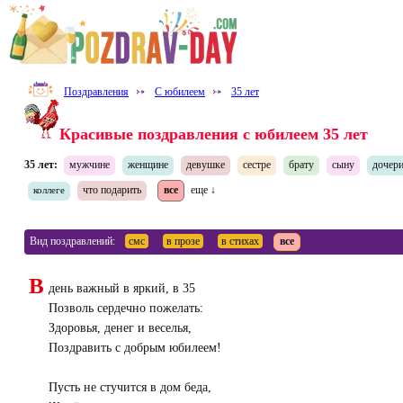
Поздравления
⤐
С юбилеем
⤐
35 лет
Красивые поздравления с юбилеем 35 лет
35 лет:
мужчине
женщине
девушке
сестре
брату
сыну
дочер
что подарить
все
еще ↓
коллеге
Вид поздравлений:
смс
в прозе
в стихах
все
В
день важный в яркий, в 35
Позволь сердечно пожелать:
Здоровья, денег и веселья,
Поздравить с добрым юбилеем!
Пусть не стучится в дом беда,