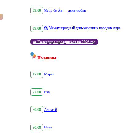
09.08
💁
Ту бе-Ав — день любви
09.08
💁
Международный день коренных народов мира
➡️
Календарь праздников на 2026 год
Именины
17.08
Марат
27.08
Ева
30.08
Алексей
30.08
Илья