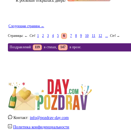
К роскоши открылась дверь!
Следующая страница →
Страницы:
←
Ctrl
1
2
3
4
5
6
7
8
9
10
11
12
...
Ctrl
→
Поздравлений:
119
в стихах,
147
в прозе.
Контакт:
info@pozdrav-day.com
Политика конфиденциальности