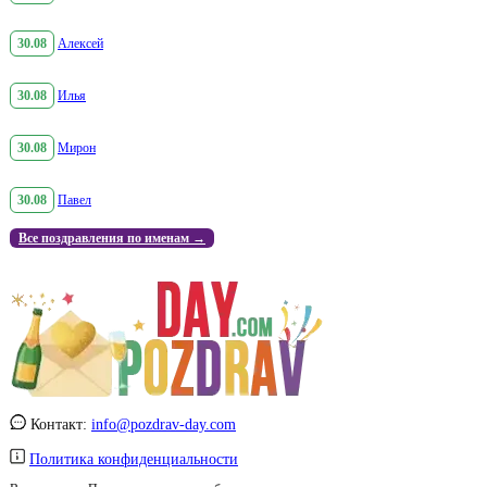
30.08
Алексей
30.08
Илья
30.08
Мирон
30.08
Павел
Все поздравления по именам →
Контакт:
info@pozdrav-day.com
Политика конфиденциальности