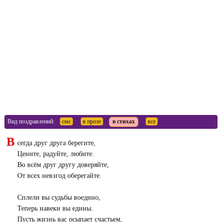
Вид поздравлений:
смс
в прозе
в стихах
все
В
сегда друг друга берегите,
Цените, радуйте, любите.
Во всём друг другу доверяйте,
От всех невзгод оберегайте.
Сплели вы судьбы воедино,
Теперь навеки вы едины.
Пусть жизнь вас осыпает счастьем,