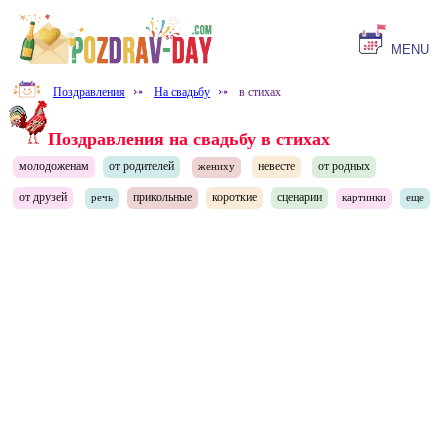
MENU
Поздравления
⤐
На свадьбу
⤐
в стихах
Поздравления на свадьбу в стихах
молодоженам
от родителей
невесте
от родных
жениху
от друзей
прикольные
короткие
сценарии
речь
картинки
еще