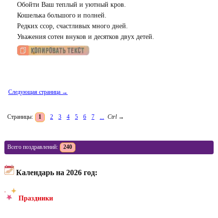
Обойти Ваш теплый и уютный кров.
Кошелька большого и полней.
Редких ссор, счастливых много дней.
Уважения сотен внуков и десятков двух детей.
Следующая страница →
Страницы:
1
2
3
4
5
6
7
...
Ctrl
→
Всего поздравлений:
240
Календарь на 2026 год:
Праздники