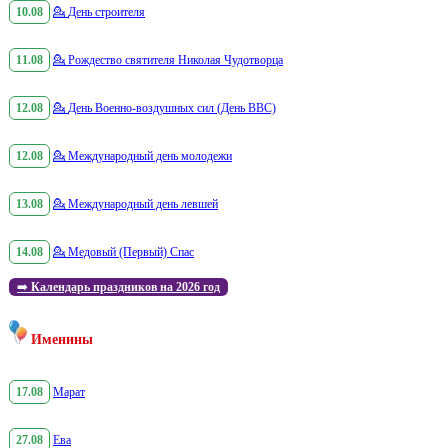
10.08
💁
День строителя
11.08
💁
Рождество святителя Николая Чудотворца
12.08
💁
День Военно-воздушных сил (День ВВС)
12.08
💁
Международный день молодежи
13.08
💁
Международный день левшей
14.08
💁
Медовый (Первый) Спас
➡️
Календарь праздников на 2026 год
Именины
17.08
Марат
27.08
Ева