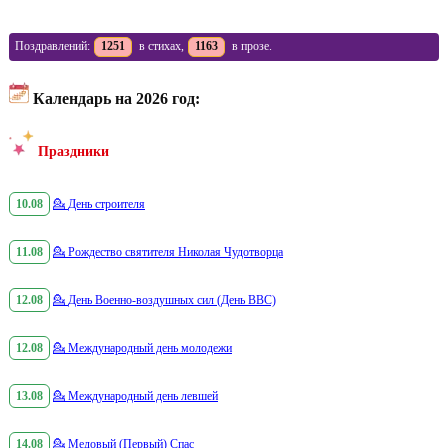
Поздравлений:
1251
в стихах,
1163
в прозе.
Календарь на 2026 год:
Праздники
10.08
💁
День строителя
11.08
💁
Рождество святителя Николая Чудотворца
12.08
💁
День Военно-воздушных сил (День ВВС)
12.08
💁
Международный день молодежи
13.08
💁
Международный день левшей
14.08
💁
Медовый (Первый) Спас