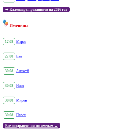
➡️
Календарь праздников на 2026 год
Именины
17.08
Марат
27.08
Ева
30.08
Алексей
30.08
Илья
30.08
Мирон
30.08
Павел
Все поздравления по именам →