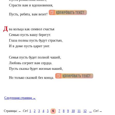
Страсти вам и вдохновения,
Пусть, ребята, вам везет!
Д
ва кольца как символ счастья
Семью пусть вашу берегут.
Глаза полны пусть будут страстью,
И в доме пусть царит уют.
Семья пусть будет полной чашей,
Любовь согреет вам сердца.
Пусть сказка будет жизнью вашей,
Но только сказкой без конца.
Следующая страница →
Страницы:
←
Ctrl
1
2
3
4
5
6
7
8
9
10
11
12
...
Ctrl
→