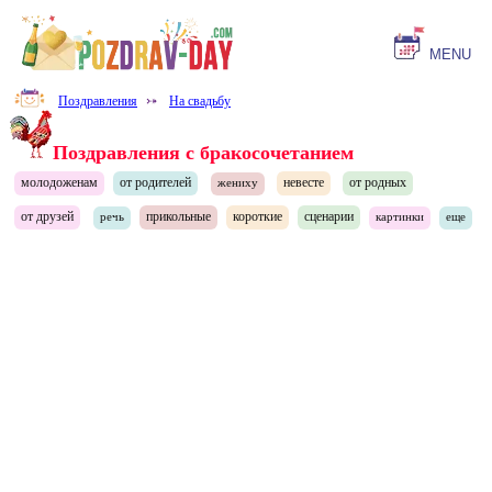
MENU
Поздравления
⤐
На свадьбу
Поздравления с бракосочетанием
молодоженам
от родителей
невесте
от родных
жениху
от друзей
прикольные
короткие
сценарии
речь
картинки
еще