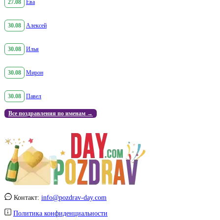
27.08
Ева
30.08
Алексей
30.08
Илья
30.08
Мирон
30.08
Павел
Все поздравления по именам →
Контакт:
info@pozdrav-day.com
Политика конфиденциальности