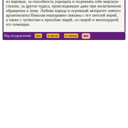
из мертвых, за способность укрощать и подчинять себе морскую
стихию, за другие чудеса, происходившие даже при молитвенном
обращении к нему. Любовь народа и огромный авторитет святого
архиепископа Николая неразрывно связаны с его светлой верой,
а также с чуткостью к просьбам людей, со скорой и милосердной
его помощью.
Вид поздравлений:
смс
в прозе
в стихах
все