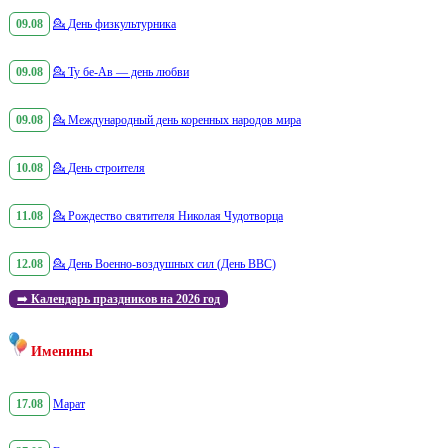
09.08
💁
День физкультурника
09.08
💁
Ту бе-Ав — день любви
09.08
💁
Международный день коренных народов мира
10.08
💁
День строителя
11.08
💁
Рождество святителя Николая Чудотворца
12.08
💁
День Военно-воздушных сил (День ВВС)
➡️
Календарь праздников на 2026 год
Именины
17.08
Марат