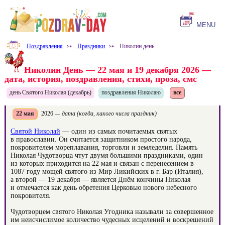
MENU
Поздравления
⤐
Праздники
⤐
Николин день
Николин День — 22 мая и 19 декабря 2026 —
дата, история, поздравления, стихи, проза, смс
день Святого Николая (декабрь)
поздравления Николаю
все
22 мая
2026
— дата (когда, какого числа праздник)
Святой Николай
— один из самых почитаемых святых
в православии. Он считается защитником простого народа,
покровителем мореплавания, торговли и земледелия. Память
Николая Чудотворца чтут двумя большими праздниками, один
из которых приходится на 22 мая и связан с перенесением в
1087 году мощей святого из Мир Ликийских в г. Бар (Италия),
а второй — 19 декабря — является Днём кончины Николая
и отмечается как день обретения Церковью нового небесного
покровителя.
Чудотворцем святого Николая Угодника называли за совершенное
им неисчислимое количество чудесных исцелений и воскрешений