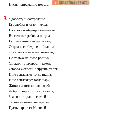
Пусть непременно повезет!
З
а доброту и состраданье
Его любил и стар и млад.
На всех он обращал вниманье,
Взамен не требовал наград.
Его заступником прозвали,
Отцом всех бедных и больных,
«
Святым» потом его назвали,
Но только не было родных.
Он жил по мудрости закона:
«
Добра желаешь? Другим твори!
И не всплакнет тогда икона,
И не всплакнут тогда цари.
Живи ты только для людей,
Добром хорошим не хвались,
Зажги за здравие свечей,
Терпенья много наберись».
Пусть охраняет Николай