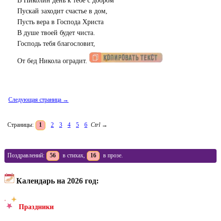
В Николин день к тебе с добром
Пускай заходит счастье в дом,
Пусть вера в Господа Христа
В душе твоей будет чиста.
Господь тебя благословит,
От бед Никола оградит.
Следующая страница →
Страницы:
1
2
3
4
5
6
Ctrl
→
Поздравлений:
56
в стихах,
16
в прозе.
Календарь на 2026 год:
Праздники