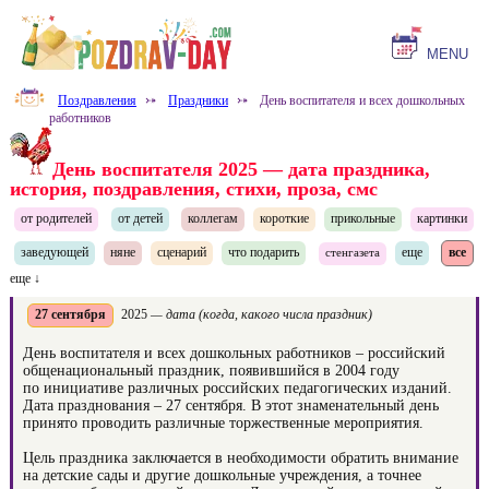
MENU
Поздравления
⤐
Праздники
⤐
День воспитателя и всех дошкольных
работников
День воспитателя 2025 — дата праздника,
история, поздравления, стихи, проза, смс
от родителей
от детей
коллегам
короткие
прикольные
картинки
заведующей
няне
сценарий
что подарить
еще
все
стенгазета
еще ↓
27 сентября
2025
— дата (когда, какого числа праздник)
День воспитателя и всех дошкольных работников – российский
общенациональный праздник, появившийся в 2004 году
по инициативе различных российских педагогических изданий.
Дата празднования – 27 сентября. В этот знаменательный день
принято проводить различные торжественные мероприятия.
Цель праздника заключается в необходимости обратить внимание
на детские сады и другие дошкольные учреждения, а точнее