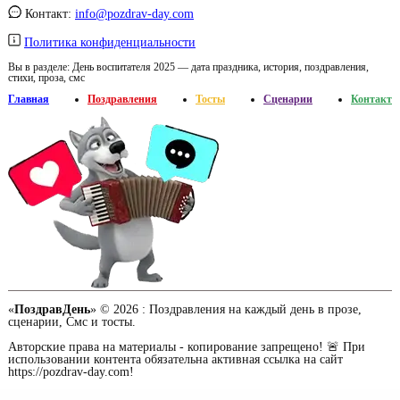
Контакт:
info@pozdrav-day.com
Политика конфиденциальности
Вы в разделе:
День воспитателя 2025 — дата праздника, история, поздравления,
стихи, проза, смс
Главная
Поздравления
Тосты
Сценарии
Контакт
«
ПоздравДень
» © 2026 :
Поздравления на каждый день в прозе,
сценарии, Смс и тосты.
Авторские права на материалы - копирование запрещено! 🚨 При
использовании контента обязательна активная ссылка на сайт
https://pozdrav-day.com!
Сайт работает при содействии портала о доме -
md.org.ua
/ Заказать