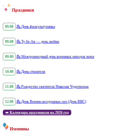
Праздники
09.08
💁
День физкультурника
09.08
💁
Ту бе-Ав — день любви
09.08
💁
Международный день коренных народов мира
10.08
💁
День строителя
11.08
💁
Рождество святителя Николая Чудотворца
12.08
💁
День Военно-воздушных сил (День ВВС)
➡️
Календарь праздников на 2026 год
Именины