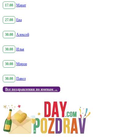
17.08
Марат
27.08
Ева
30.08
Алексей
30.08
Илья
30.08
Мирон
30.08
Павел
Все поздравления по именам →