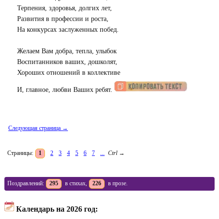
Терпения, здоровья, долгих лет,
Развития в профессии и роста,
На конкурсах заслуженных побед.
Желаем Вам добра, тепла, улыбок
Воспитанников ваших, дошколят,
Хороших отношений в коллективе
И, главное, любви Ваших ребят.
Следующая страница →
Страницы:
1
2
3
4
5
6
7
...
Ctrl
→
Поздравлений:
295
в стихах,
226
в прозе.
Календарь на 2026 год: