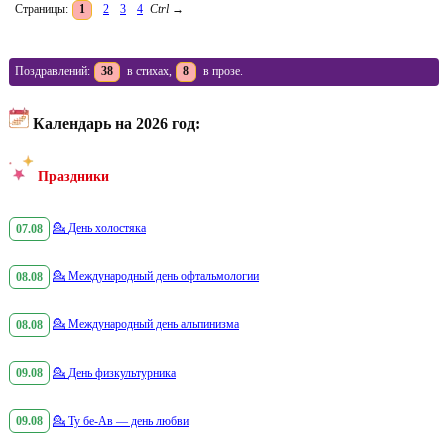
Страницы:
1
2
3
4
Ctrl
→
Поздравлений:
38
в стихах,
8
в прозе.
Календарь на 2026 год:
Праздники
07.08
💁
День холостяка
08.08
💁
Международный день офтальмологии
08.08
💁
Международный день альпинизма
09.08
💁
День физкультурника
09.08
💁
Ту бе-Ав — день любви