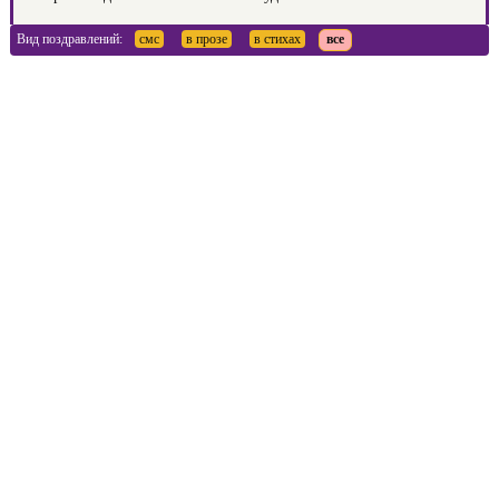
Вид поздравлений:
смс
в прозе
в стихах
все