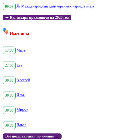
09.08
💁
Международный день коренных народов мира
➡️
Календарь праздников на 2026 год
Именины
17.08
Марат
27.08
Ева
30.08
Алексей
30.08
Илья
30.08
Мирон
30.08
Павел
Все поздравления по именам →