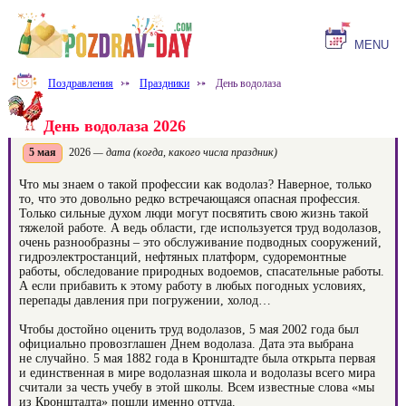
MENU
Поздравления
⤐
Праздники
⤐
День водолаза
День водолаза 2026
5 мая
2026
— дата (когда, какого числа праздник)
Что мы знаем о такой профессии как водолаз? Наверное, только
то, что это довольно редко встречающаяся опасная профессия.
Только сильные духом люди могут посвятить свою жизнь такой
тяжелой работе. А ведь области, где используется труд водолазов,
очень разнообразны – это обслуживание подводных сооружений,
гидроэлектростанций, нефтяных платформ, судоремонтные
работы, обследование природных водоемов, спасательные работы.
А если прибавить к этому работу в любых погодных условиях,
перепады давления при погружении, холод…
Чтобы достойно оценить труд водолазов, 5 мая 2002 года был
официально провозглашен Днем водолаза. Дата эта выбрана
не случайно. 5 мая 1882 года в Кронштадте была открыта первая
и единственная в мире водолазная школа и водолазы всего мира
считали за честь учебу в этой школы. Всем известные слова «мы
из Кронштадта» пошли именно оттуда.