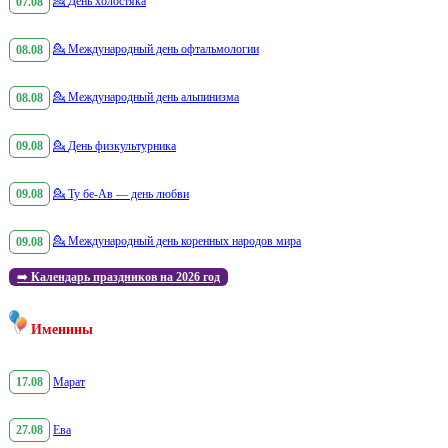
07.08
💁
День холостяка
08.08
💁
Международный день офтальмологии
08.08
💁
Международный день альпинизма
09.08
💁
День физкультурника
09.08
💁
Ту бе-Ав — день любви
09.08
💁
Международный день коренных народов мира
➡️
Календарь праздников на 2026 год
Именины
17.08
Марат
27.08
Ева