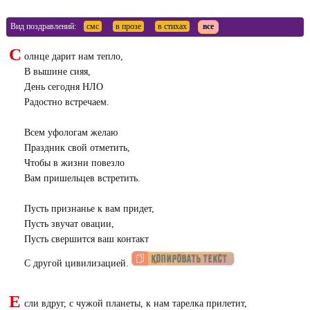
Вид поздравлений:
смс
в прозе
в стихах
все
С
олнце дарит нам тепло,
В вышине сияя,
День сегодня НЛО
Радостно встречаем.
Всем уфологам желаю
Праздник свой отметить,
Чтобы в жизни повезло
Вам пришельцев встретить.
Пусть признанье к вам придет,
Пусть звучат овации,
Пусть свершится ваш контакт
С другой цивилизацией.
Е
сли вдруг, с чужой планеты, к нам тарелка прилетит,