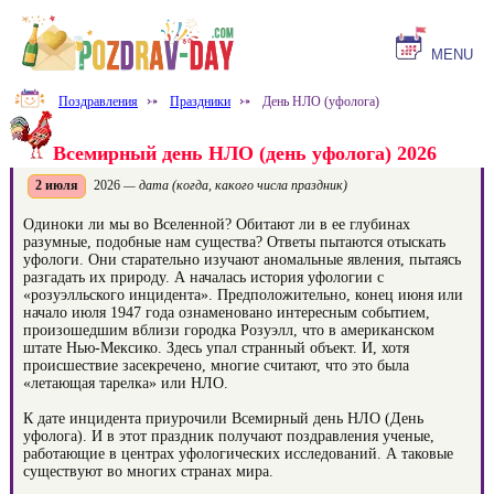
MENU
Поздравления
⤐
Праздники
⤐
День НЛО (уфолога)
Всемирный день НЛО (день уфолога) 2026
2 июля
2026
— дата (когда, какого числа праздник)
Одиноки ли мы во Вселенной? Обитают ли в ее глубинах
разумные, подобные нам существа? Ответы пытаются отыскать
уфологи. Они старательно изучают аномальные явления, пытаясь
разгадать их природу. А началась история уфологии с
«розуэлльского инцидента». Предположительно, конец июня или
начало июля 1947 года ознаменовано интересным событием,
произошедшим вблизи городка Розуэлл, что в американском
штате Нью-Мексико. Здесь упал странный объект. И, хотя
происшествие засекречено, многие считают, что это была
«летающая тарелка» или НЛО.
К дате инцидента приурочили Всемирный день НЛО (День
уфолога). И в этот праздник получают поздравления ученые,
работающие в центрах уфологических исследований. А таковые
существуют во многих странах мира.