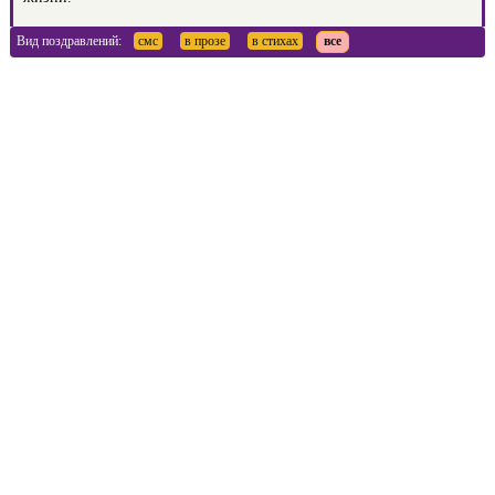
Вид поздравлений:
смс
в прозе
в стихах
все