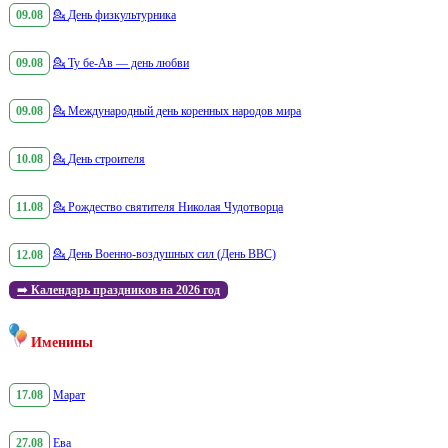
09.08
💁
День физкультурника
09.08
💁
Ту бе-Ав — день любви
09.08
💁
Международный день коренных народов мира
10.08
💁
День строителя
11.08
💁
Рождество святителя Николая Чудотворца
12.08
💁
День Военно-воздушных сил (День ВВС)
➡️
Календарь праздников на 2026 год
Именины
17.08
Марат
27.08
Ева