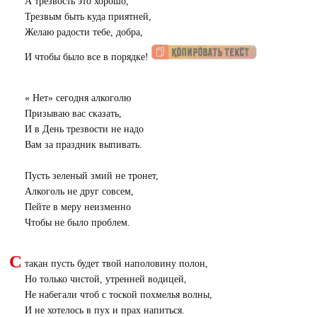
А трезвость это хорошо,
Трезвым быть куда приятней,
Желаю радости тебе, добра,
И чтобы было все в порядке!
«
Н
ет» сегодня алкоголю
Призываю вас сказать,
И в День трезвости не надо
Вам за праздник выпивать.
Пусть зеленый змий не тронет,
Алкоголь не друг совсем,
Пейте в меру неизменно
Чтобы не было проблем.
С
такан пусть будет твой наполовину полон,
Но только чистой, утренней водицей,
Не набегали чтоб с тоской похмелья волны,
И не хотелось в пух и прах напиться.