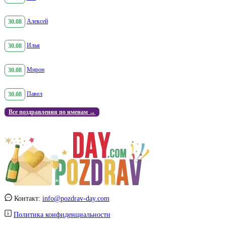
30.08
Алексей
30.08
Илья
30.08
Мирон
30.08
Павел
Все поздравления по именам →
Контакт:
info@pozdrav-day.com
Политика конфиденциальности