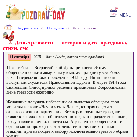
MENU
Поздравления
⤐
Праздники
⤐
День трезвости
День трезвости — история и дата праздника,
стихи, смс
11 сентября
2025
— дата (когда, какого числа праздник)
11 сентября — Всероссийский День трезвости. Этому
общественно значимому и актуальному празднику уже более
века. Впервые он был проведен в 1913 году. Инициаторами
выступили служители Православной Церкви. В марте 1914 года
Святейший Синод принял решение праздновать Всероссийский
День трезвости ежегодно.
Желающие получить избавление от пьянства обращают свои
молитвы к иконе «Неупиваемая Чаша», которая исцеляет
от алкоголизма и наркомании. Все неравнодушные граждане
ставят в храмах свечи об исцелении тех, кто страдает страшным,
разрушающим личность недугом. А различные общественные
организации проводят в этот день тематические выставки
и акции, призывающие к выбору исключительно трезвого образа
жизни.