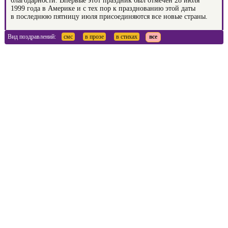
благодарности. Впервые этот праздник был отмечен 28 июля
1999 года в Америке и с тех пор к празднованию этой даты
в последнюю пятницу июля присоединяются все новые страны.
Вид поздравлений:
смс
в прозе
в стихах
все