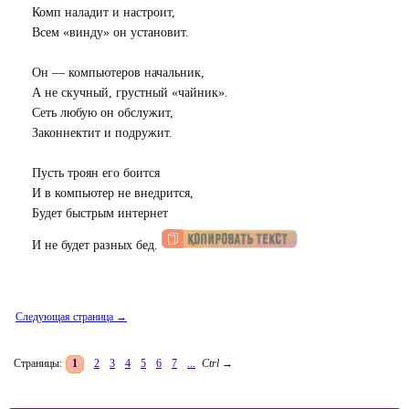
Комп наладит и настроит,
Всем «винду» он установит.
Он — компьютеров начальник,
А не скучный, грустный «чайник».
Сеть любую он обслужит,
Законнектит и подружит.
Пусть троян его боится
И в компьютер не внедрится,
Будет быстрым интернет
И не будет разных бед.
Следующая страница →
Страницы:
1
2
3
4
5
6
7
...
Ctrl
→