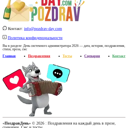
Контакт:
info@pozdrav-day.com
Политика конфиденциальности
Вы в разделе:
День системного администратора 2026 — дата, история, поздравления,
стихи, проза, смс
Главная
Поздравления
Тосты
Сценарии
Контакт
«
ПоздравДень
» © 2026 :
Поздравления на каждый день в прозе,
сценарии, Смс и тосты.