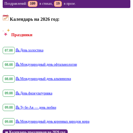
Поздравлений:
109
в стихах,
19
в прозе.
Календарь на 2026 год:
Праздники
07.08
💁
День холостяка
08.08
💁
Международный день офтальмологии
08.08
💁
Международный день альпинизма
09.08
💁
День физкультурника
09.08
💁
Ту бе-Ав — день любви
09.08
💁
Международный день коренных народов мира
➡️
Календарь праздников на 2026 год