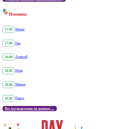
Именины
17.08
Марат
27.08
Ева
30.08
Алексей
30.08
Илья
30.08
Мирон
30.08
Павел
Все поздравления по именам →