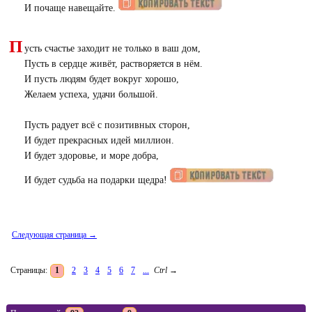
И почаще навещайте.
П
усть счастье заходит не только в ваш дом,
Пусть в сердце живёт, растворяется в нём.
И пусть людям будет вокруг хорошо,
Желаем успеха, удачи большой.
Пусть радует всё с позитивных сторон,
И будет прекрасных идей миллион.
И будет здоровье, и море добра,
И будет судьба на подарки щедра!
Следующая страница →
Страницы:
1
2
3
4
5
6
7
...
Ctrl
→