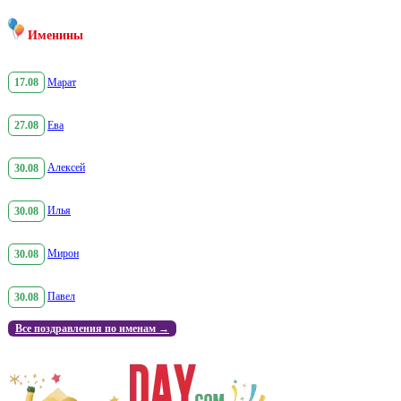
Именины
17.08
Марат
27.08
Ева
30.08
Алексей
30.08
Илья
30.08
Мирон
30.08
Павел
Все поздравления по именам →