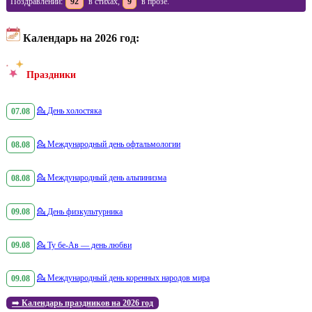
Поздравлений:
92
в стихах,
9
в прозе.
Календарь на 2026 год:
Праздники
07.08
💁
День холостяка
08.08
💁
Международный день офтальмологии
08.08
💁
Международный день альпинизма
09.08
💁
День физкультурника
09.08
💁
Ту бе-Ав — день любви
09.08
💁
Международный день коренных народов мира
➡️
Календарь праздников на 2026 год