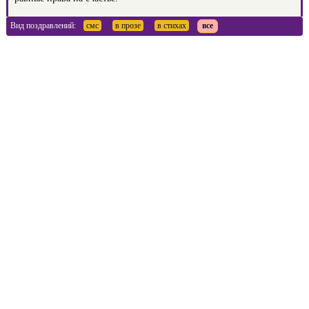
Вид поздравлений:
смс
в прозе
в стихах
все