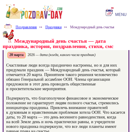
MENU
Поздравления
⤐
Праздники
⤐
Международный день счастья
Международный день счастья — дата
праздника, история, поздравления, стихи, смс
20 марта
2026
— дата (когда, какого числа праздник)
Счастливые люди всегда празднично настроены, но и для них
придумали праздник — Международный день счастья, который
отмечается 20 марта. Принятием такого решения человечество
обязано Генеральной ассамблее ООН. Члены организации
предложили в этот день проводить общественные
и просветительские мероприятия.
Подчеркнуть, что благополучное финансовое и экономическое
положение не гарантирует людям полного счастья, стремились
инициаторы праздника. Привлечь внимание правителей
к духовным и нравственным проблемам хотела ООН. Что касается
даты, то 20 марта — это день весеннего равноденствия, когда
на всей Земле день и ночь практически равны, и учредители
нового праздника подчеркнули, что все люди планеты имеют
равные права на счастье.