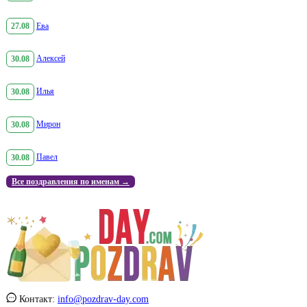
27.08
Ева
30.08
Алексей
30.08
Илья
30.08
Мирон
30.08
Павел
Все поздравления по именам →
Контакт:
info@pozdrav-day.com