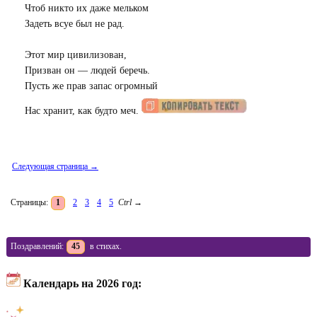
Чтоб никто их даже мельком
Задеть всуе был не рад.
Этот мир цивилизован,
Призван он — людей беречь.
Пусть же прав запас огромный
Нас хранит, как будто меч.
Следующая страница →
Страницы:
1
2
3
4
5
Ctrl
→
Поздравлений:
45
в стихах.
Календарь на 2026 год: