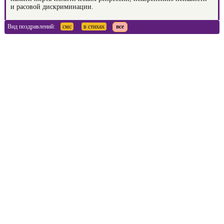
и расовой дискриминации.
Вид поздравлений:
смс
в стихах
все