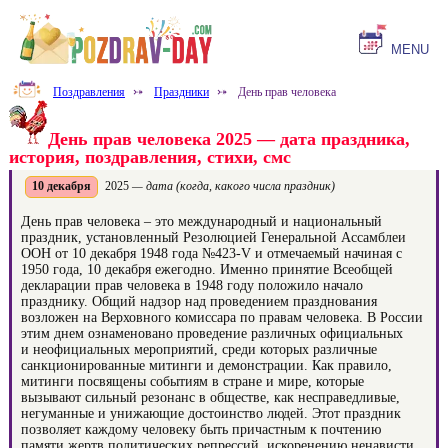
MENU
Поздравления
⤐
Праздники
⤐
День прав человека
День прав человека 2025 — дата праздника,
история, поздравления, стихи, смс
10 декабря
2025
— дата (когда, какого числа праздник)
День прав человека – это международный и национальный
праздник, установленный Резолюцией Генеральной Ассамблеи
ООН от 10 декабря 1948 года №423-V и отмечаемый начиная с
1950 года, 10 декабря ежегодно. Именно принятие Всеобщей
декларации прав человека в 1948 году положило начало
празднику. Общий надзор над проведением празднования
возложен на Верховного комиссара по правам человека. В России
этим днем ознаменовано проведение различных официальных
и неофициальных мероприятий, среди которых различные
санкционированные митинги и демонстрации. Как правило,
митинги посвящены событиям в стране и мире, которые
вызывают сильный резонанс в обществе, как несправедливые,
негуманные и унижающие достоинство людей. Этот праздник
позволяет каждому человеку быть причастным к почтению
памяти жертв политических репрессий, искоренению ненависти