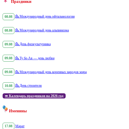
Праздники
08.08
💁
Международный день офтальмологии
08.08
💁
Международный день альпинизма
09.08
💁
День физкультурника
09.08
💁
Ту бе-Ав — день любви
09.08
💁
Международный день коренных народов мира
10.08
💁
День строителя
➡️
Календарь праздников на 2026 год
Именины
17.08
Марат