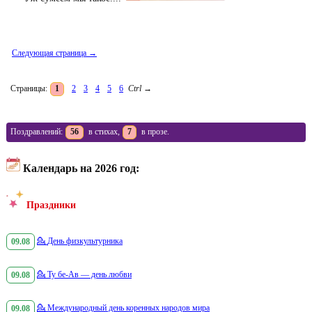
Следующая страница →
Страницы:
1
2
3
4
5
6
Ctrl
→
Поздравлений:
56
в стихах,
7
в прозе.
Календарь на 2026 год:
Праздники
09.08
💁
День физкультурника
09.08
💁
Ту бе-Ав — день любви
09.08
💁
Международный день коренных народов мира