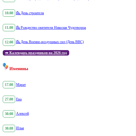
10.08
💁
День строителя
11.08
💁
Рождество святителя Николая Чудотворца
12.08
💁
День Военно-воздушных сил (День ВВС)
➡️
Календарь праздников на 2026 год
Именины
17.08
Марат
27.08
Ева
30.08
Алексей
30.08
Илья