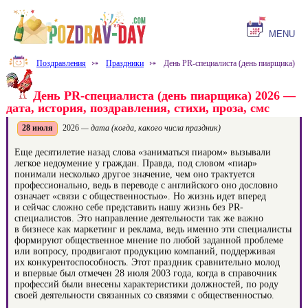
MENU
Поздравления
⤐
Праздники
⤐
День PR-специалиста (день пиарщика)
День PR-специалиста (день пиарщика) 2026 —
дата, история, поздравления, стихи, проза, смс
28 июля
2026
— дата (когда, какого числа праздник)
Еще десятилетие назад слова «заниматься пиаром» вызывали
легкое недоумение у граждан. Правда, под словом «пиар»
понимали несколько другое значение, чем оно трактуется
профессионально, ведь в переводе с английского оно дословно
означает «связи с общественностью». Но жизнь идет вперед
и сейчас сложно себе представить нашу жизнь без PR-
специалистов. Это направление деятельности так же важно
в бизнесе как маркетинг и реклама, ведь именно эти специалисты
формируют общественное мнение по любой заданной проблеме
или вопросу, продвигают продукцию компаний, поддерживая
их конкурентоспособность. Этот праздник сравнительно молод
и впервые был отмечен 28 июля 2003 года, когда в справочник
профессий были внесены характеристики должностей, по роду
своей деятельности связанных со связями с общественностью.