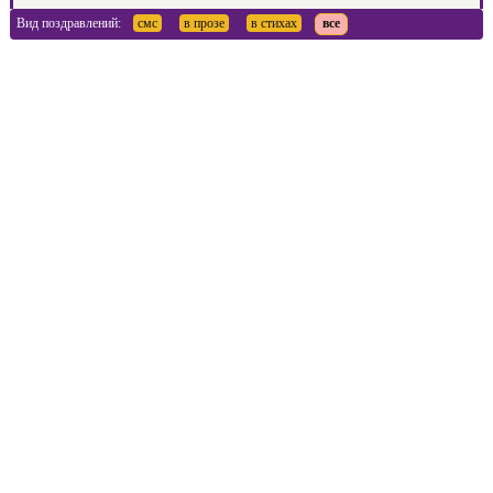
Вид поздравлений:
смс
в прозе
в стихах
все