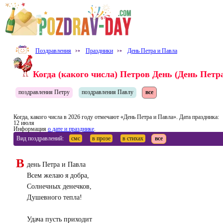
Поздравления
⤐
Праздники
⤐
День Петра и Павла
Когда (какого числа) Петров День (День Петр
поздравления Петру
поздравления Павлу
все
Когда, какого числа в 2026 году отмечают «День Петра и Павла». Дата праздника:
12 июля
Информация
о дате и празднике
.
Вид поздравлений:
смс
в прозе
в стихах
все
В
день Петра и Павла
Всем желаю я добра,
Солнечных денечков,
Душевного тепла!
Удача пусть приходит