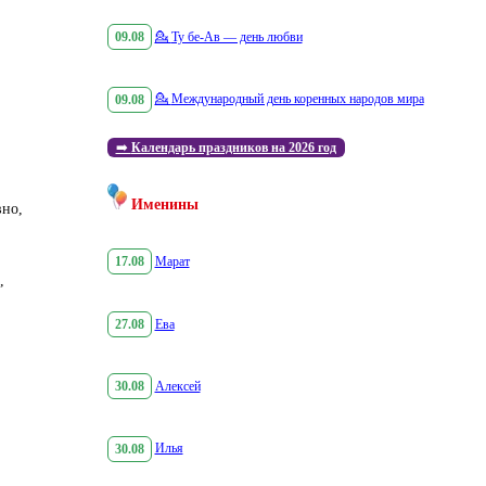
09.08
💁
Ту бе-Ав — день любви
09.08
💁
Международный день коренных народов мира
➡️
Календарь праздников на 2026 год
Именины
вно,
17.08
Марат
,
27.08
Ева
30.08
Алексей
30.08
Илья