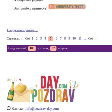
Вам улыбку принесут!
Следующая страница →
Страницы:
←
Ctrl
1
2
3
4
5
6
7
8
9
10
11
...
Ctrl
→
Поздравлений:
105
в стихах,
32
в прозе.
Контакт:
info@pozdrav-day.com