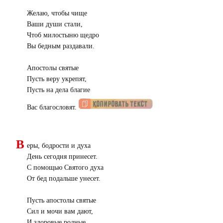
Желаю, чтобы чище
Ваши души стали,
Чтоб милостыню щедро
Вы бедным раздавали.
Апостолы святые
Пусть веру укрепят,
Пусть на дела благие
Вас благословят.
В
еры, бодрости и духа
День сегодня принесет.
С помощью Святого духа
От бед подальше унесет.
Пусть апостолы святые
Сил и мочи вам дают,
И здоровые родные