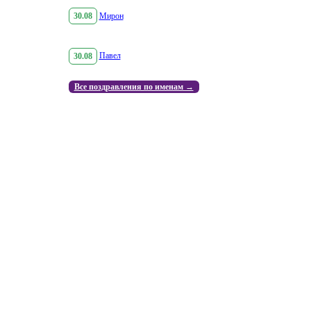
30.08
Мирон
30.08
Павел
Все поздравления по именам →