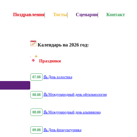
Поздравления
Тосты
Сценарии
Контакт
Календарь на 2026 год:
Праздники
07.08
💁
День холостяка
08.08
💁
Международный день офтальмологии
08.08
💁
Международный день альпинизма
09.08
💁
День физкультурника