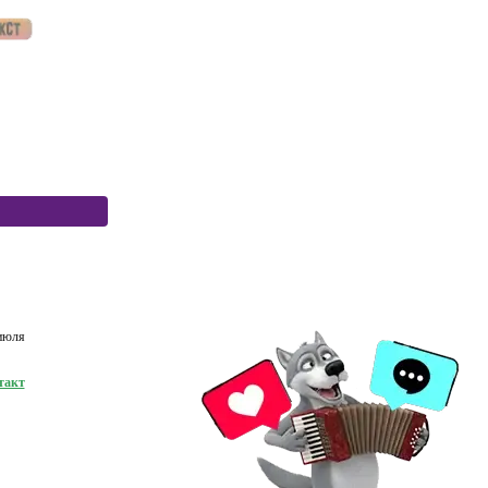
 июля
такт