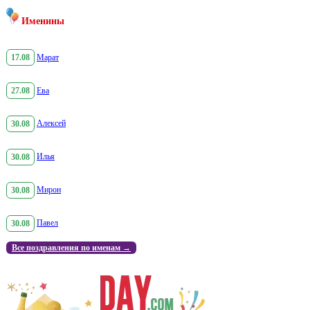
Именины
17.08
Марат
27.08
Ева
30.08
Алексей
30.08
Илья
30.08
Мирон
30.08
Павел
Все поздравления по именам →