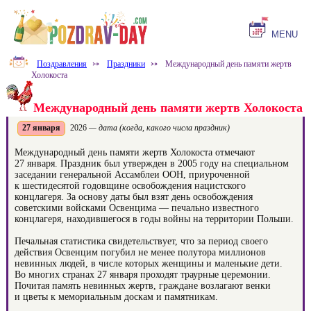
MENU
Поздравления
⤐
Праздники
⤐
Международный день памяти жертв
Холокоста
Международный день памяти жертв Холокоста
27 января
2026
— дата (когда, какого числа праздник)
Международный день памяти жертв Холокоста отмечают
27 января. Праздник был утвержден в 2005 году на специальном
заседании генеральной Ассамблеи ООН, приуроченной
к шестидесятой годовщине освобождения нацистского
концлагеря. За основу даты был взят день освобождения
советскими войсками Освенцима — печально известного
концлагеря, находившегося в годы войны на территории Польши.
Печальная статистика свидетельствует, что за период своего
действия Освенцим погубил не менее полутора миллионов
невинных людей, в числе которых женщины и маленькие дети.
Во многих странах 27 января проходят траурные церемонии.
Почитая память невинных жертв, граждане возлагают венки
и цветы к мемориальным доскам и памятникам.