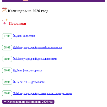
Календарь на 2026 год:
Праздники
07.08
💁
День холостяка
08.08
💁
Международный день офтальмологии
08.08
💁
Международный день альпинизма
09.08
💁
День физкультурника
09.08
💁
Ту бе-Ав — день любви
09.08
💁
Международный день коренных народов мира
➡️
Календарь праздников на 2026 год