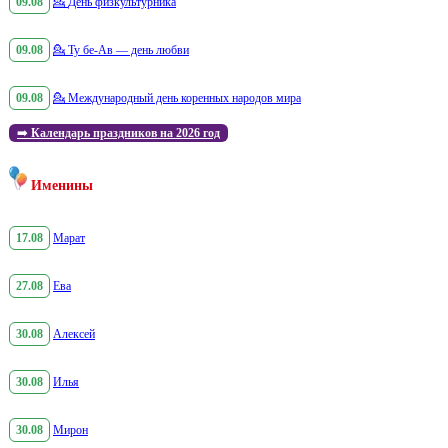
09.08
💁
День физкультурника
09.08
💁
Ту бе-Ав — день любви
09.08
💁
Международный день коренных народов мира
➡️
Календарь праздников на 2026 год
Именины
17.08
Марат
27.08
Ева
30.08
Алексей
30.08
Илья
30.08
Мирон