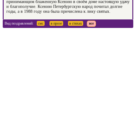
принимающим блаженную Ксению в своём доме настоящую удачу
и благополучие. Ксению Петербургскую народ почитал долгие
годы, а в 1988 году она была причислена к лику святых.
Вид поздравлений:
смс
в прозе
в стихах
все