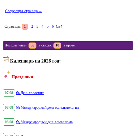
Следующая страница →
Страницы:
1
2
3
4
5
6
Ctrl
→
Поздравлений:
55
в стихах,
18
в прозе.
Календарь на 2026 год:
Праздники
07.08
💁
День холостяка
08.08
💁
Международный день офтальмологии
08.08
💁
Международный день альпинизма