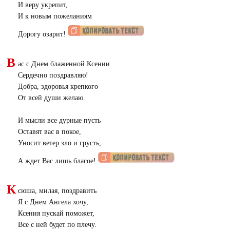
И веру укрепит,
И к новым пожеланиям
Дорогу озарит!
В
ас с Днем блаженной Ксении
Сердечно поздравляю!
Добра, здоровья крепкого
От всей души желаю.
И мысли все дурные пусть
Оставят вас в покое,
Уносит ветер зло и грусть,
А ждет Вас лишь благое!
К
сюша, милая, поздравить
Я с Днем Ангела хочу,
Ксения пускай поможет,
Все с ней будет по плечу.