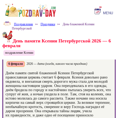
MENU
Поздравления
⤐
Праздники
⤐
День блаженной Ксении
Петербургской
День памяти Ксении Петербургской 2026 — 6
февраля
поздравление Ксении
6 февраля
2026
— дата (когда, какого числа праздник)
Днём памяти святой блаженной Ксении Петербургской
православная церковь считает 6 февраля. Ксения довольно рано
овдовела, и внезапная смерть дорогого мужа стала для молодой
женщины настоящим ударом. Она переодевалась в его одежды,
днём бродила по городу и настойчиво пыталась уверить всех, что
супруг её жив, а ночью уходила в поле. Там, стоя на коленях, она
истово молилась до самого рассвета. Также ночами она носила
кирпичи на самый верх строящейся церкви. За великое терпение,
необычайную кротость, смирение и веру Господь наградил её
даром прозрения. Она открывала тайны людям, учила
их праведности, и даже одно её посещение приносило