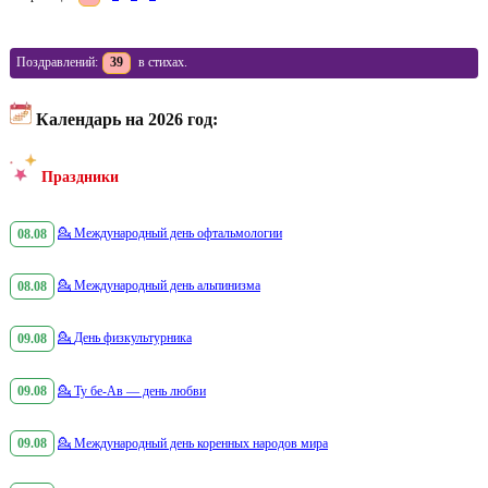
Поздравлений:
39
в стихах.
Календарь на 2026 год:
Праздники
08.08
💁
Международный день офтальмологии
08.08
💁
Международный день альпинизма
09.08
💁
День физкультурника
09.08
💁
Ту бе-Ав — день любви
09.08
💁
Международный день коренных народов мира