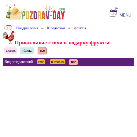
MENU
Поздравления
⤐
К подаркам
⤐
фрукты
Прикольные стихи к подарку фрукты
ананас
яблоко
все
Вид поздравлений:
смс
в стихах
все