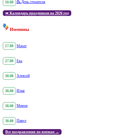
10.08
💁
День строителя
➡️
Календарь праздников на 2026 год
Именины
17.08
Марат
27.08
Ева
30.08
Алексей
30.08
Илья
30.08
Мирон
30.08
Павел
Все поздравления по именам →