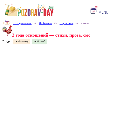
MENU
Поздравления
⤐
Любимым
⤐
годовщина
⤐
2 года
2 года отношений — стихи, проза, смс
2 года:
любимому
любимой