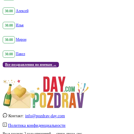
30.08
Алексей
30.08
Илья
30.08
Мирон
30.08
Павел
Все поздравления по именам →
Контакт:
info@pozdrav-day.com
Политика конфиденциальности
Вы в разделе:
2 года отношений — стихи, проза, смс