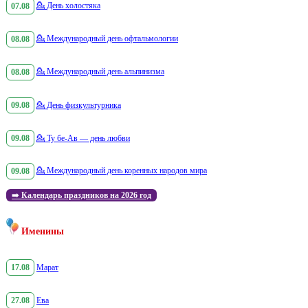
07.08
💁
День холостяка
08.08
💁
Международный день офтальмологии
08.08
💁
Международный день альпинизма
09.08
💁
День физкультурника
09.08
💁
Ту бе-Ав — день любви
09.08
💁
Международный день коренных народов мира
➡️
Календарь праздников на 2026 год
Именины
17.08
Марат
27.08
Ева