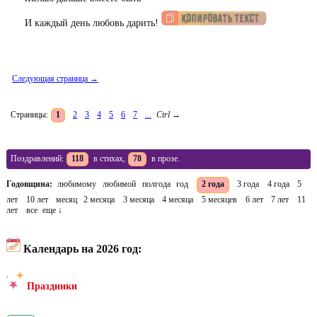
И каждый день любовь дарить!
Следующая страница →
Страницы:
1
2
3
4
5
6
7
...
Ctrl
→
Поздравлений:
118
в стихах,
78
в прозе.
Годовщина:
любимому
любимой
полгода
год
2 года
3 года
4 года
5
лет
10 лет
месяц
2 месяца
3 месяца
4 месяца
5 месяцев
6 лет
7 лет
11
лет
все
еще ↓
Календарь на 2026 год:
Праздники