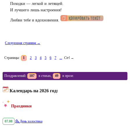
Походки — легкой и летящей.
И лучшего лишь настроения!
Любви тебе и вдохновения.
Следующая страница →
Страницы:
1
2
3
4
5
6
7
...
Ctrl
→
Поздравлений:
107
в стихах,
49
в прозе.
Календарь на 2026 год:
Праздники
07.08
💁
День холостяка