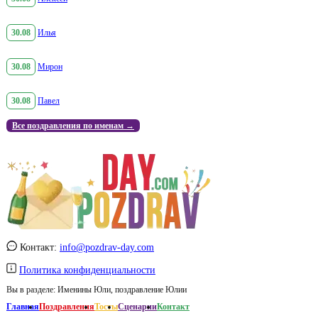
30.08
Илья
30.08
Мирон
30.08
Павел
Все поздравления по именам →
Контакт:
info@pozdrav-day.com
Политика конфиденциальности
Вы в разделе:
Именины Юли, поздравление Юлии
Главная
Поздравления
Тосты
Сценарии
Контакт