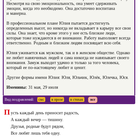
Несмотря на свою эмоциональность, она умеет сдерживать
эмоции, когда это необходимо. Она достаточно воспитана
и манерна.
В профессиональном плане Юлия пытается достигнуть
определенных высот, но никогда не вкладывает в карьеру все свои
силы. Она знает, что кроме этого у нее есть близкие люди,
которые тоже нуждаются в ее внимании. Работу выполняет всегда
ответственно. Родным и близким людям посвящает всю себя.
Юлия уживается как мужском, так и в женском обществе. Однако
не любит навязчивых людей и сама никогда не навязывает своего
внимания. Замуж выходит удачно и только за того человека,
который ее по-настоящему любит и ценит.
Другие формы имени Юлия: Юля, Юльчик, Юлёк, Юлечка, Юся.
Именины:
31 мая, 29 июля
Вид поздравлений:
смс
в прозе
в стихах
все
П
усть каждый день приносит радость,
А каждый вечер — тишину.
Друзья, родные будут рядом,
Все любят лишь тебя одну.