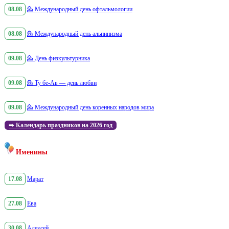
08.08
💁
Международный день офтальмологии
08.08
💁
Международный день альпинизма
09.08
💁
День физкультурника
09.08
💁
Ту бе-Ав — день любви
09.08
💁
Международный день коренных народов мира
➡️
Календарь праздников на 2026 год
Именины
17.08
Марат
27.08
Ева
30.08
Алексей