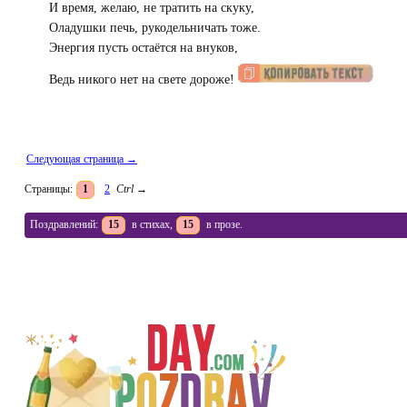
И время, желаю, не тратить на скуку,
Оладушки печь, рукодельничать тоже.
Энергия пусть остаётся на внуков,
Ведь никого нет на свете дороже!
Следующая страница →
Страницы:
1
2
Ctrl
→
Поздравлений:
15
в стихах,
15
в прозе.