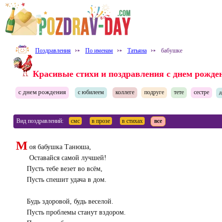
Поздравления
⤐
По именам
⤐
Татьяна
⤐
бабушке
Красивые стихи и поздравления с днем рожде
с днем рождения
с юбилеем
коллеге
подруге
тете
сестре
Вид поздравлений:
смс
в прозе
в стихах
все
М
оя бабушка Танюша,
Оставайся самой лучшей!
Пусть тебе везет во всём,
Пусть спешит удача в дом.
Будь здоровой, будь веселой.
Пусть проблемы станут вздором.