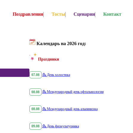
Поздравления
Тосты
Сценарии
Контакт
Календарь на 2026 год:
Праздники
07.08
💁
День холостяка
08.08
💁
Международный день офтальмологии
08.08
💁
Международный день альпинизма
09.08
💁
День физкультурника