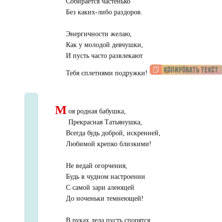
Собирается частенько
Без каких-либо раздоров.
Энергичности желаю,
Как у молодой девчушки,
И пусть часто развлекают
Тебя сплетнями подружки!
М
оя родная бабушка,
Прекрасная Татьянушка,
Всегда будь доброй, искренней,
Любимой крепко близкими!
Не ведай огорчения,
Будь в чудном настроении
С самой зари алеющей
До ноченьки темнеющей!
В руках дела пусть спорятся,