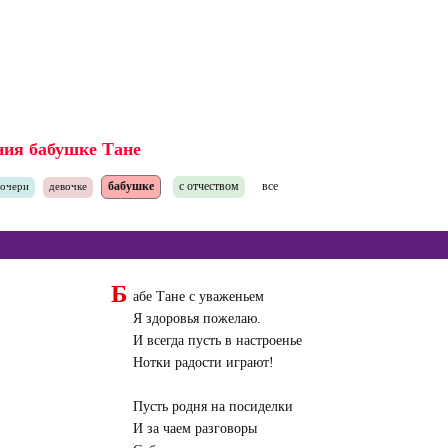
ния бабушке Тане
бабушке
с отчеством
все
дочери
девочке
Б
абе Тане с уваженьем
Я здоровья пожелаю.
И всегда пусть в настроенье
Нотки радости играют!
Пусть родня на посиделки
И за чаем разговоры