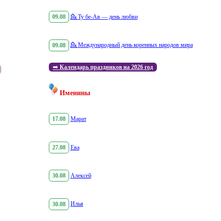
09.08
💁
Ту бе-Ав — день любви
09.08
💁
Международный день коренных народов мира
➡️
Календарь праздников на 2026 год
Именины
17.08
Марат
27.08
Ева
30.08
Алексей
30.08
Илья