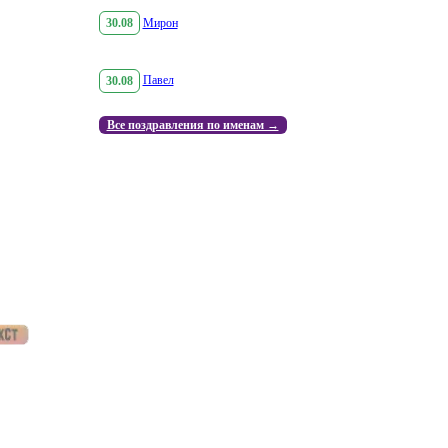
30.08
Мирон
30.08
Павел
Все поздравления по именам →