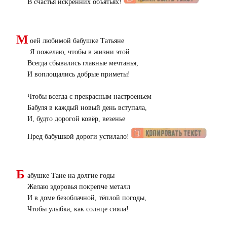
В счастья искренних объятьях!
М
оей любимой бабушке Татьяне
Я пожелаю, чтобы в жизни этой
Всегда сбывались главные мечтанья,
И воплощались добрые приметы!
Чтобы всегда с прекрасным настроеньем
Бабуля в каждый новый день вступала,
И, будто дорогой ковёр, везенье
Пред бабушкой дороги устилало!
Б
абушке Тане на долгие годы
Желаю здоровья покрепче металл
И в доме безоблачной, тёплой погоды,
Чтобы улыбка, как солнце сияла!