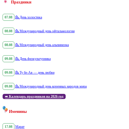
Праздники
07.08
💁
День холостяка
08.08
💁
Международный день офтальмологии
08.08
💁
Международный день альпинизма
09.08
💁
День физкультурника
09.08
💁
Ту бе-Ав — день любви
09.08
💁
Международный день коренных народов мира
➡️
Календарь праздников на 2026 год
Именины
17.08
Марат