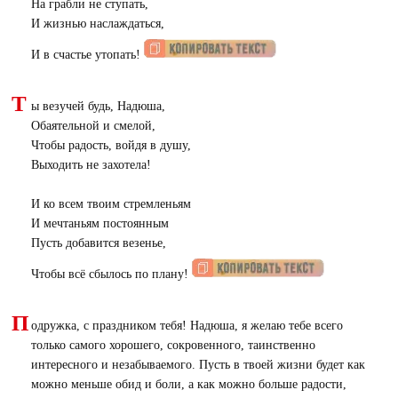
На грабли не ступать,
И жизнью наслаждаться,
И в счастье утопать!
Т
ы везучей будь, Надюша,
Обаятельной и смелой,
Чтобы радость, войдя в душу,
Выходить не захотела!
И ко всем твоим стремленьям
И мечтаньям постоянным
Пусть добавится везенье,
Чтобы всё сбылось по плану!
П
одружка, с праздником тебя! Надюша, я желаю тебе всего
только самого хорошего, сокровенного, таинственно
интересного и незабываемого. Пусть в твоей жизни будет как
можно меньше обид и боли, а как можно больше радости,