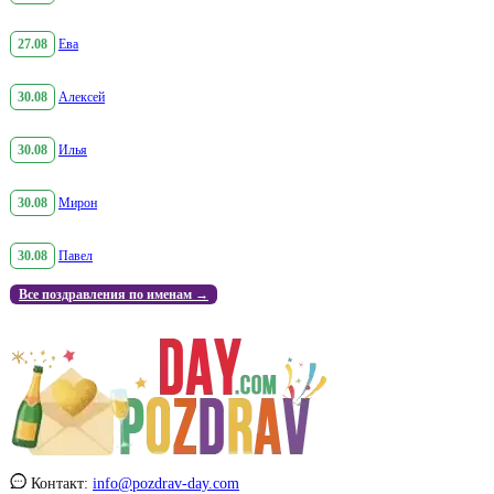
27.08
Ева
30.08
Алексей
30.08
Илья
30.08
Мирон
30.08
Павел
Все поздравления по именам →
Контакт:
info@pozdrav-day.com