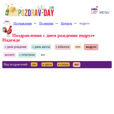
MENU
Поздравления
⤐
По именам
⤐
Надежда
⤐
подруге
Поздравления с днем рождения подруге
Надежде
с днем рождения
с днем ангела
с юбилеем
тете
подруге
коллеге
с отчеством
все
Вид поздравлений:
смс
в прозе
в стихах
все