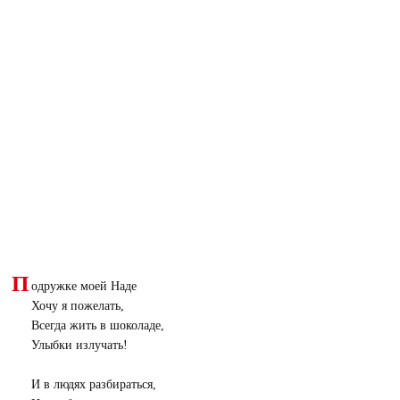
П
одружке моей Наде
Хочу я пожелать,
Всегда жить в шоколаде,
Улыбки излучать!
И в людях разбираться,