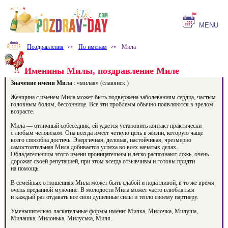
MENU
Поздравления
⤐
По именам
⤐
Мила
Именины Милы, поздравление Миле
Значение имени Мила
: «милая» (славянск.)
Женщина с именем Мила может быть подвержена заболеваниям сердца, частым
головным болям, бессоннице. Все эти проблемы обычно появляются в зрелом
возрасте.
Мила — отличный собеседник, ей удается установить контакт практически
с любым человеком. Она всегда имеет четкую цель в жизни, которую чаще
всего способна достичь. Энергичная, деловая, настойчивая, чрезмерно
самостоятельная Мила добивается успеха во всех начатых делах.
Обладательницы этого имени проницательны и легко распознают ложь, очень
дорожат своей репутацией, при этом всегда отзывчивы и готовы придти
на помощь.
В семейных отношениях Мила может быть слабой и податливой, в то же время
очень преданной мужчине. В молодости Мила может часто влюбляться
и каждый раз отдавать все свои душевные силы и тепло своему партнеру.
Уменьшительно-ласкательные формы имени: Милка, Милочка, Милуша,
Милашка, Милонька, Милуська, Миля.