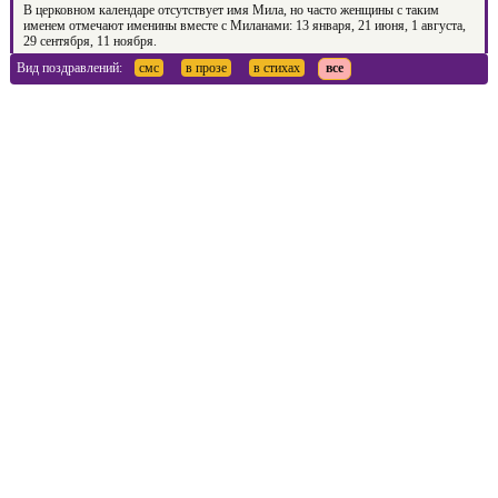
В церковном календаре отсутствует имя Мила, но часто женщины с таким
именем отмечают именины вместе с Миланами: 13 января, 21 июня, 1 августа,
29 сентября, 11 ноября.
Вид поздравлений:
смс
в прозе
в стихах
все