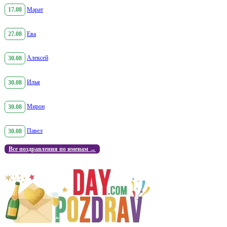
17.08
Марат
27.08
Ева
30.08
Алексей
30.08
Илья
30.08
Мирон
30.08
Павел
Все поздравления по именам →