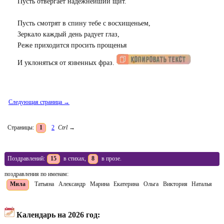
Пусть отвергает надежнейший щит.
Пусть смотрят в спину тебе с восхищеньем,
Зеркало каждый день радует глаз,
Реже приходится просить прощенья
И уклоняться от язвенных фраз.
Следующая страница →
Страницы:
1
2
Ctrl
→
Поздравлений:
15
в стихах,
8
в прозе.
поздравления по именам:
Мила
Татьяна
Александр
Марина
Екатерина
Ольга
Виктория
Наталья
Календарь на 2026 год: