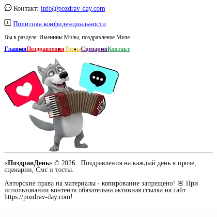
Контакт:
info@pozdrav-day.com
Политика конфиденциальности
Вы в разделе:
Именины Милы, поздравление Миле
Главная
Поздравления
Тосты
Сценарии
Контакт
«
ПоздравДень
» © 2026 :
Поздравления на каждый день в прозе,
сценарии, Смс и тосты.
Авторские права на материалы - копирование запрещено! 🚨 При
использовании контента обязательна активная ссылка на сайт
https://pozdrav-day.com!
Сайт работает при содействии портала о доме -
md.org.ua
/ Заказать