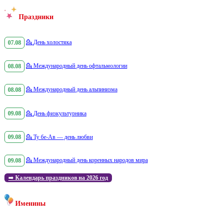
Праздники
07.08
💁
День холостяка
08.08
💁
Международный день офтальмологии
08.08
💁
Международный день альпинизма
09.08
💁
День физкультурника
09.08
💁
Ту бе-Ав — день любви
09.08
💁
Международный день коренных народов мира
➡️
Календарь праздников на 2026 год
Именины