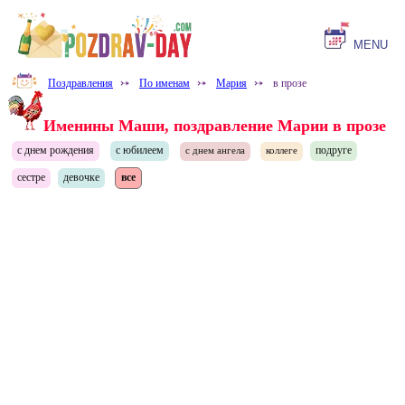
MENU
Поздравления
⤐
По именам
⤐
Мария
⤐
в прозе
Именины Маши, поздравление Марии в прозе
с днем рождения
с юбилеем
подруге
с днем ангела
коллеге
сестре
девочке
все