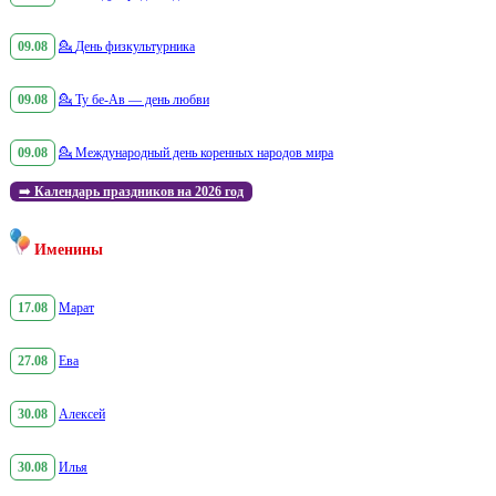
09.08
💁
День физкультурника
09.08
💁
Ту бе-Ав — день любви
09.08
💁
Международный день коренных народов мира
➡️
Календарь праздников на 2026 год
Именины
17.08
Марат
27.08
Ева
30.08
Алексей
30.08
Илья