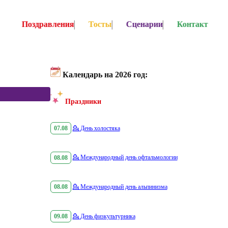
Поздравления
Тосты
Сценарии
Контакт
Календарь на 2026 год:
Праздники
07.08
💁
День холостяка
08.08
💁
Международный день офтальмологии
08.08
💁
Международный день альпинизма
09.08
💁
День физкультурника