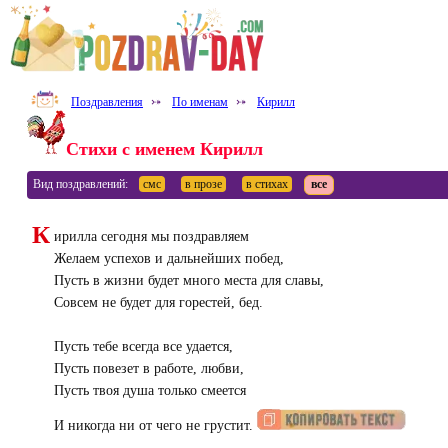
Поздравления
⤐
По именам
⤐
Кирилл
Стихи с именем Кирилл
Вид поздравлений:
смс
в прозе
в стихах
все
К
ирилла сегодня мы поздравляем
Желаем успехов и дальнейших побед,
Пусть в жизни будет много места для славы,
Совсем не будет для горестей, бед.
Пусть тебе всегда все удается,
Пусть повезет в работе, любви,
Пусть твоя душа только смеется
И никогда ни от чего не грустит.