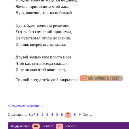
И бедам волю никогда ты не давай,
Желаю, припеваючи чтоб жил,
Ну и, конечно, только побеждай.
Пусть будет волевым решение,
Его ты без сомнений принимал,
Не чувствовал чтобы волнения,
И лишь вперед всегда шагал.
Друзей желаю тебе просто море,
Чтоб как стена всегда спасали,
И не познал чтоб вовсе горя,
Спиной всегда тебя чтоб закрывали.
Следующая страница →
Страницы:
←
Ctrl
1
2
3
4
5
6
7
8
9
Ctrl
→
Поздравлений:
84
в стихах,
23
в прозе.