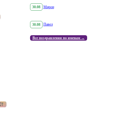
30.08
Мирон
30.08
Павел
Все поздравления по именам →