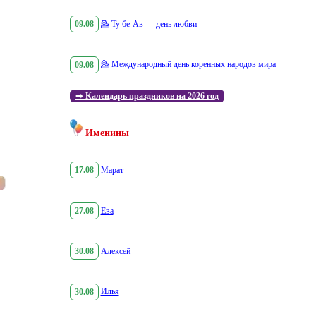
09.08
💁
Ту бе-Ав — день любви
09.08
💁
Международный день коренных народов мира
➡️
Календарь праздников на 2026 год
Именины
17.08
Марат
27.08
Ева
30.08
Алексей
30.08
Илья