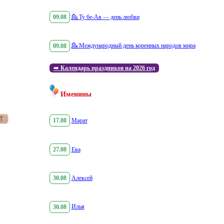
09.08
💁
Ту бе-Ав — день любви
09.08
💁
Международный день коренных народов мира
➡️
Календарь праздников на 2026 год
Именины
17.08
Марат
27.08
Ева
30.08
Алексей
30.08
Илья