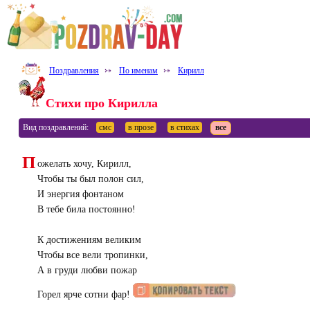
Поздравления
⤐
По именам
⤐
Кирилл
Стихи про Кирилла
Вид поздравлений:
смс
в прозе
в стихах
все
П
ожелать хочу, Кирилл,
Чтобы ты был полон сил,
И энергия фонтаном
В тебе била постоянно!
К достижениям великим
Чтобы все вели тропинки,
А в груди любви пожар
Горел ярче сотни фар!