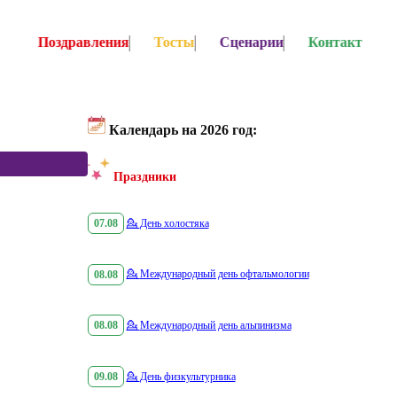
Поздравления
Тосты
Сценарии
Контакт
Календарь на 2026 год:
Праздники
07.08
💁
День холостяка
08.08
💁
Международный день офтальмологии
08.08
💁
Международный день альпинизма
09.08
💁
День физкультурника