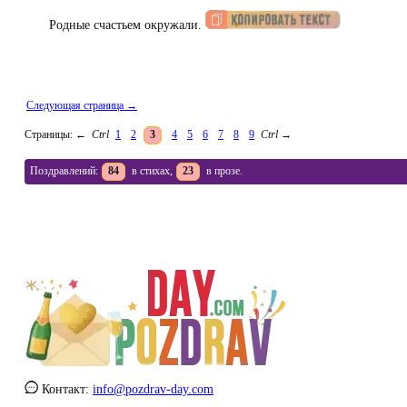
Родные счастьем окружали.
Следующая страница →
Страницы:
←
Ctrl
1
2
3
4
5
6
7
8
9
Ctrl
→
Поздравлений:
84
в стихах,
23
в прозе.
Контакт:
info@pozdrav-day.com