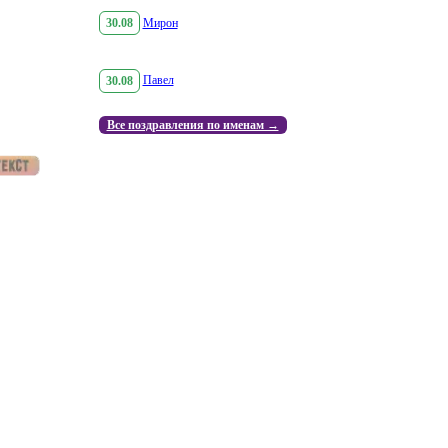
30.08
Мирон
30.08
Павел
Все поздравления по именам →