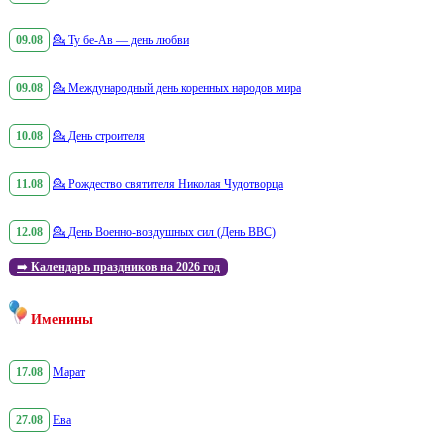
09.08
💁
Ту бе-Ав — день любви
09.08
💁
Международный день коренных народов мира
10.08
💁
День строителя
11.08
💁
Рождество святителя Николая Чудотворца
12.08
💁
День Военно-воздушных сил (День ВВС)
➡️
Календарь праздников на 2026 год
Именины
17.08
Марат
27.08
Ева