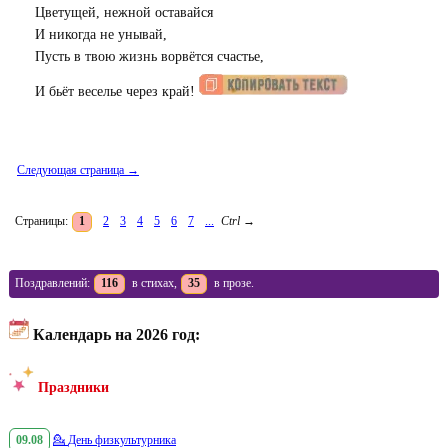
Цветущей, нежной оставайся
И никогда не унывай,
Пусть в твою жизнь ворвётся счастье,
И бьёт веселье через край!
Следующая страница →
Страницы:
1
2
3
4
5
6
7
...
Ctrl
→
Поздравлений:
116
в стихах,
35
в прозе.
Календарь на 2026 год:
Праздники
09.08
💁
День физкультурника