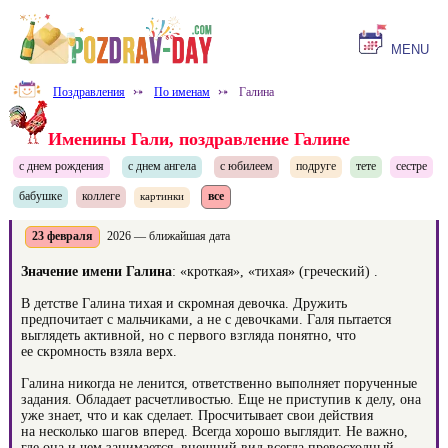
MENU
Поздравления
⤐
По именам
⤐
Галина
Именины Гали, поздравление Галине
с днем рождения
с днем ангела
с юбилеем
подруге
тете
сестре
бабушке
коллеге
все
картинки
23 февраля
2026 — ближайшая дата
Значение имени Галина
: «кроткая», «тихая» (греческий) .
В детстве Галина тихая и скромная девочка. Дружить
предпочитает с мальчиками, а не с девочками. Галя пытается
выглядеть активной, но с первого взгляда понятно, что
ее скромность взяла верх.
Галина никогда не ленится, ответственно выполняет порученные
задания. Обладает расчетливостью. Еще не приступив к делу, она
уже знает, что и как сделает. Просчитывает свои действия
на несколько шагов вперед. Всегда хорошо выглядит. Не важно,
где она и чем занимается, внешний вид всегда превосходный.