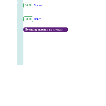
30.08
Мирон
30.08
Павел
Все поздравления по именам →