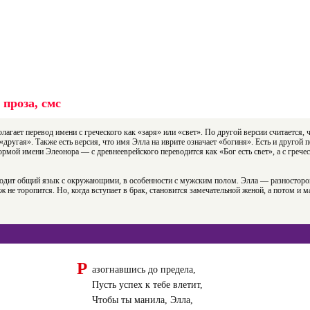
проза, смс
агает перевод имени с греческого как «заря» или «свет». По другой версии считается, 
ругая». Также есть версия, что имя Элла на иврите означает «богиня». Есть и другой 
рмой имени Элеонора — с древнееврейского переводится как «Бог есть свет», а с грече
находит общий язык с окружающими, в особенности с мужским полом. Элла — разностор
не торопится. Но, когда вступает в брак, становится замечательной женой, а потом и м
Р
азогнавшись до предела,
Пусть успех к тебе влетит,
Чтобы ты манила, Элла,