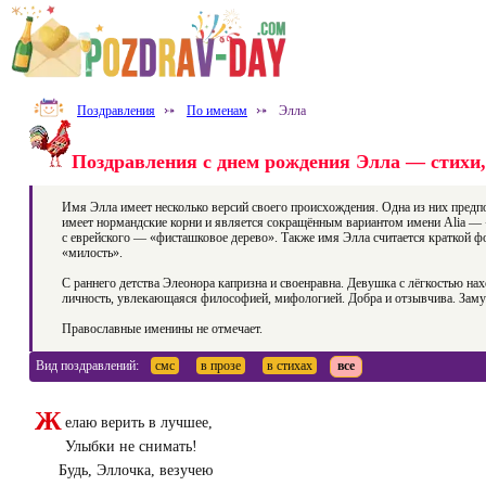
Поздравления
⤐
По именам
⤐
Элла
Поздравления с днем рождения Элла — стихи, 
Имя Элла имеет несколько версий своего происхождения. Одна из них предпол
имеет нормандские корни и является сокращённым вариантом имени Alia — «д
с еврейского — «фисташковое дерево». Также имя Элла считается краткой фо
«милость».
С раннего детства Элеонора капризна и своенравна. Девушка с лёгкостью 
личность, увлекающаяся философией, мифологией. Добра и отзывчива. Замуж 
Православные именины не отмечает.
Вид поздравлений:
смс
в прозе
в стихах
все
Ж
елаю верить в лучшее,
Улыбки не снимать!
Будь, Эллочка, везучею