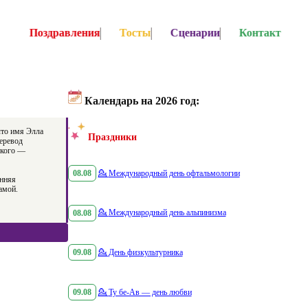
Поздравления
Тосты
Сценарии
Контакт
Календарь на 2026 год:
что имя Элла
Праздники
перевод
ского —
08.08
💁
Международный день офтальмологии
онняя
амой.
08.08
💁
Международный день альпинизма
09.08
💁
День физкультурника
09.08
💁
Ту бе-Ав — день любви