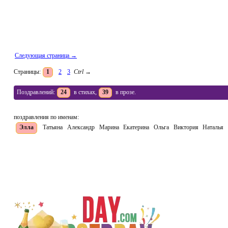
Следующая страница →
Страницы:
1
2
3
Ctrl
→
Поздравлений:
24
в стихах,
39
в прозе.
поздравления по именам:
Элла
Татьяна
Александр
Марина
Екатерина
Ольга
Виктория
Наталья