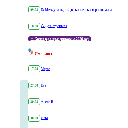
09.08
💁
Международный день коренных народов мира
10.08
💁
День строителя
➡️
Календарь праздников на 2026 год
Именины
17.08
Марат
27.08
Ева
30.08
Алексей
30.08
Илья