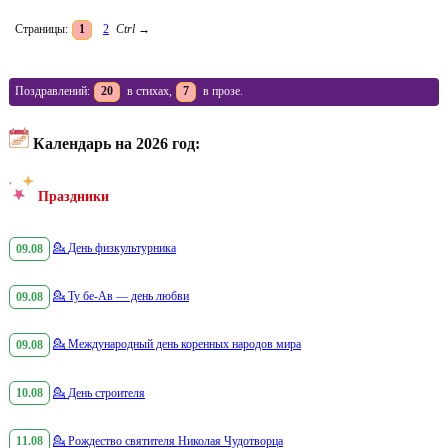
Страницы:
1
2
Ctrl
→
Поздравлений:
20
в стихах,
7
в прозе.
Календарь на 2026 год:
Праздники
09.08
💁
День физкультурника
09.08
💁
Ту бе-Ав — день любви
09.08
💁
Международный день коренных народов мира
10.08
💁
День строителя
11.08
💁
Рождество святителя Николая Чудотворца