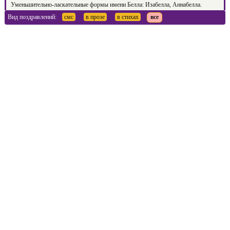
Уменьшительно-ласкательные формы имени Белла: Изабелла, Аннабелла.
Вид поздравлений:
смс
в прозе
в стихах
все