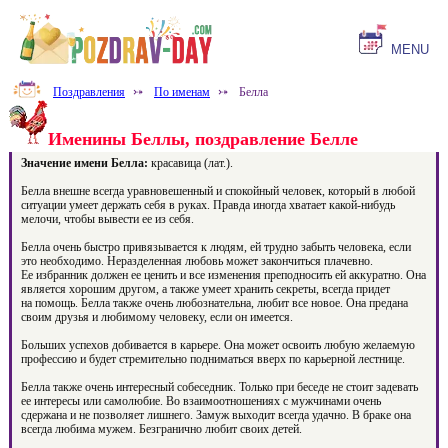
MENU
Поздравления
⤐
По именам
⤐
Белла
Именины Беллы, поздравление Белле
Значение имени Белла:
красавица (лат.).
Белла внешне всегда уравновешенный и спокойный человек, который в любой
ситуации умеет держать себя в руках. Правда иногда хватает какой-нибудь
мелочи, чтобы вывести ее из себя.
Белла очень быстро привязывается к людям, ей трудно забыть человека, если
это необходимо. Неразделенная любовь может закончиться плачевно.
Ее избранник должен ее ценить и все изменения преподносить ей аккуратно. Она
является хорошим другом, а также умеет хранить секреты, всегда придет
на помощь. Белла также очень любознательна, любит все новое. Она предана
своим друзья и любимому человеку, если он имеется.
Больших успехов добивается в карьере. Она может освоить любую желаемую
профессию и будет стремительно подниматься вверх по карьерной лестнице.
Белла также очень интересный собеседник. Только при беседе не стоит задевать
ее интересы или самолюбие. Во взаимоотношениях с мужчинами очень
сдержана и не позволяет лишнего. Замуж выходит всегда удачно. В браке она
всегда любима мужем. Безгранично любит своих детей.