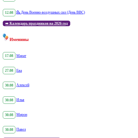
12.08
💁
День Военно-воздушных сил (День ВВС)
➡️
Календарь праздников на 2026 год
Именины
17.08
Марат
27.08
Ева
30.08
Алексей
30.08
Илья
30.08
Мирон
30.08
Павел